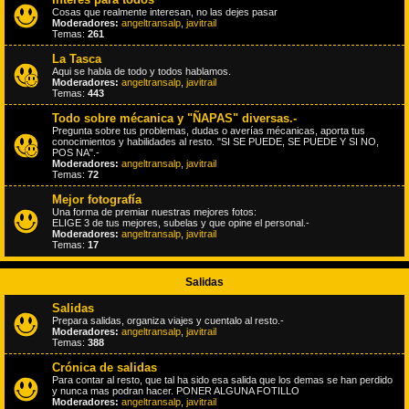
Cosas que realmente interesan, no las dejes pasar
Moderadores:
angeltransalp
,
javitrail
Temas:
261
La Tasca
Aqui se habla de todo y todos hablamos.
Moderadores:
angeltransalp
,
javitrail
Temas:
443
Todo sobre mécanica y "ÑAPAS" diversas.-
Pregunta sobre tus problemas, dudas o averías mécanicas, aporta tus
conocimientos y habilidades al resto. "SI SE PUEDE, SE PUEDE Y SI NO,
POS NA".-
Moderadores:
angeltransalp
,
javitrail
Temas:
72
Mejor fotografía
Una forma de premiar nuestras mejores fotos:
ELIGE 3 de tus mejores, subelas y que opine el personal.-
Moderadores:
angeltransalp
,
javitrail
Temas:
17
Salidas
Salidas
Prepara salidas, organiza viajes y cuentalo al resto.-
Moderadores:
angeltransalp
,
javitrail
Temas:
388
Crónica de salidas
Para contar al resto, que tal ha sido esa salida que los demas se han perdido
y nunca mas podran hacer. PONER ALGUNA FOTILLO
Moderadores:
angeltransalp
,
javitrail