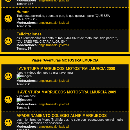
Moderadores:
angeltransalp
,
javitrail
Temas:
167
Humor
Todo esta permitido, cuenta o pon, lo que quieras, pero "QUE SEA
GRACIOSO".-
Moderadores:
angeltransalp
,
javitrail
Temas:
32
Felicitaciones
es tu cumpleaños,tu santo, "HAS CAMBIAO" de moto, has sido padre,?,
"QUIERES FELICITAR A ALGUIEN"
Moderadores:
angeltransalp
,
javitrail
Temas:
57
Viajes /Aventuras MOTOSTRAILMURCIA
I AVENTURA MARRUECOS MOTOSTRAILMURCIA 2008
fotos y videos de nuestra gran aventura
Moderadores:
angeltransalp
,
javitrail
Temas:
2
II AVENTURA MARRUECOS MOTOSTRAILMURCIA 2009
y ya van dos!!!
Moderadores:
angeltransalp
,
javitrail
Temas:
6
APADRINAMIENTO COLEGIO ALNIF MARRUECOS
Los miembros de Motos Trail Murcia, no solo son respetuosos con el medio
ambiente, tambien son solidarios.-
Moderadores:
angeltransalp
,
javitrail