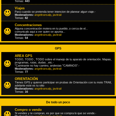
Temas:
443
Viajes
Para cuando se pretenda tener intencion de planear algun viaje.-
Moderadores:
angeltransalp
,
javitrail
Temas:
82
Concentraciones
Alguna concentración motera en tu pueblo..o cerca de el...
comunicalo aqui a ver quien se apunta...
Moderadores:
angeltransalp
,
javitrail
Temas:
54
GPS
AREA GPS
TODO, TODO , TODO sobre el manejo de tu aparato de orientación. Mapas,
programas, rutas, dudas...etc.-
"Caminante no hay camino, andestas "CAMINOS".-
Moderadores:
angeltransalp
,
javitrail
Temas:
77
ORIENTACIÓN
Tienes GPS y quieres participar en prubas de Orientación con tu moto TRAIl,
adelante este es tu sitio
Moderadores:
angeltransalp
,
javitrail
Temas:
16
De todo un poco
Compro o vendo
Si vendes y te compran, es por que se compra lo que se vende.-