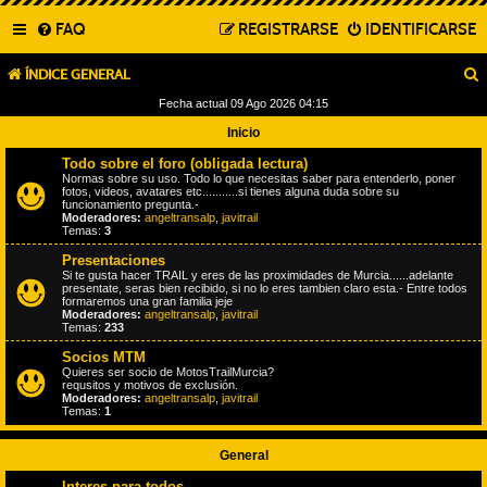
FAQ
REGISTRARSE
IDENTIFICARSE
ÍNDICE GENERAL
Fecha actual 09 Ago 2026 04:15
Inicio
Todo sobre el foro (obligada lectura)
Normas sobre su uso. Todo lo que necesitas saber para entenderlo, poner
fotos, videos, avatares etc...........si tienes alguna duda sobre su
funcionamiento pregunta.-
Moderadores:
angeltransalp
,
javitrail
Temas:
3
Presentaciones
Si te gusta hacer TRAIL y eres de las proximidades de Murcia......adelante
presentate, seras bien recibido, si no lo eres tambien claro esta.- Entre todos
formaremos una gran familia jeje
Moderadores:
angeltransalp
,
javitrail
Temas:
233
Socios MTM
Quieres ser socio de MotosTrailMurcia?
requsitos y motivos de exclusión.
Moderadores:
angeltransalp
,
javitrail
Temas:
1
General
Interes para todos