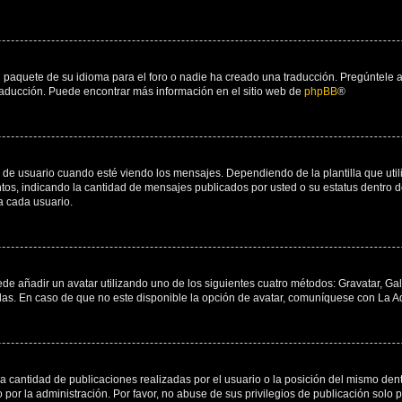
 paquete de su idioma para el foro o nadie ha creado una traducción. Pregúntele a
 traducción. Puede encontrar más información en el sitio web de
phpBB
®
suario cuando esté viendo los mensajes. Dependiendo de la plantilla que utilice
ntos, indicando la cantidad de mensajes publicados por usted o su estatus dentro
a cada usuario.
ede añadir un avatar utilizando uno de los siguientes cuatro métodos: Gravatar, Ga
s. En caso de que no este disponible la opción de avatar, comuníquese con La Ad
cantidad de publicaciones realizadas por el usuario o la posición del mismo dentr
r la administración. Por favor, no abuse de sus privilegios de publicación solo p