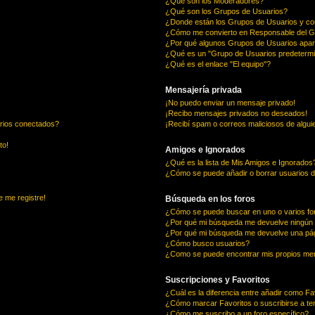
¿Qué son los Moderadores?
¿Qué son los Grupos de Usuarios?
¿Donde están los Grupos de Usuarios y co
¿Cómo me convierto en Responsable del 
¿Por qué algunos Grupos de Usuarios apar
¿Qué es un "Grupo de Usuarios predeterm
¿Qué es el enlace "El equipo"?
Mensajería privada
¡No puedo enviar un mensaje privado!
¡Recibo mensajes privados no deseados!
arios conectados?
¡Recibí spam o correos maliciosos de alguie
to!
Amigos e Ignorados
¿Qué es la lista de Mis Amigos e Ignorados
¿Cómo se puede añadir o borrar usuarios d
e me registre!
Búsqueda en los foros
¿Cómo se puede buscar en uno o varios fo
¿Por qué mi búsqueda me devuelve ningún 
¿Por qué mi búsqueda me devuelve una pág
¿Cómo busco usuarios?
¿Como se puede encontrar mis propios me
Suscripciones y Favoritos
¿Cuál es la diferencia entre añadir como Fa
¿Cómo marcar Favoritos o suscribirse a t
¿Cómo me suscribo a un foro específico?