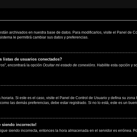
 están archivados en nuestra base de datos. Para modificarlos, visite el Panel de 
 sistema le permitirá cambiar sus datos y preferencias.
 listas de usuarios conectados?
os", encontrará la opción
Ocultar mi estado de conexións
. Habilite esta opción y 
horaria. Si este es el caso, visite el Panel de Control de Usuario y defina su zona
 como las demás preferencias, debe estar registrado. Si no lo está, este es un bu
e siendo incorrecto!
 sigue siendo incorrecta, entonces la hora almacenada en el servidor es errónea. P