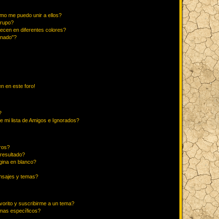
mo me puedo unir a ellos?
Grupo?
ecen en diferentes colores?
inado"?
n en este foro!
?
e mi lista de Amigos e Ignorados?
ros?
resultado?
ina en blanco?
nsajes y temas?
vorito y suscribirme a un tema?
emas específicos?