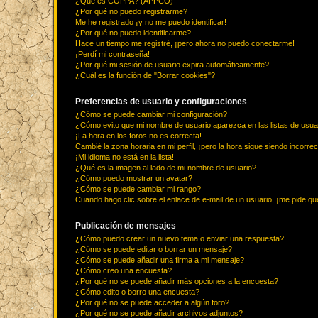
¿Qué es COPPA? (APPCO)
¿Por qué no puedo registrarme?
Me he registrado ¡y no me puedo identificar!
¿Por qué no puedo identificarme?
Hace un tiempo me registré, ¡pero ahora no puedo conectarme!
¡Perdí mi contraseña!
¿Por qué mi sesión de usuario expira automáticamente?
¿Cuál es la función de "Borrar cookies"?
Preferencias de usuario y configuraciones
¿Cómo se puede cambiar mi configuración?
¿Cómo evito que mi nombre de usuario aparezca en las listas de usu
¡La hora en los foros no es correcta!
Cambié la zona horaria en mi perfil, ¡pero la hora sigue siendo incorrec
¡Mi idioma no está en la lista!
¿Qué es la imagen al lado de mi nombre de usuario?
¿Cómo puedo mostrar un avatar?
¿Cómo se puede cambiar mi rango?
Cuando hago clic sobre el enlace de e-mail de un usuario, ¡me pide qu
Publicación de mensajes
¿Cómo puedo crear un nuevo tema o enviar una respuesta?
¿Cómo se puede editar o borrar un mensaje?
¿Cómo se puede añadir una firma a mi mensaje?
¿Cómo creo una encuesta?
¿Por qué no se puede añadir más opciones a la encuesta?
¿Cómo edito o borro una encuesta?
¿Por qué no se puede acceder a algún foro?
¿Por qué no se puede añadir archivos adjuntos?