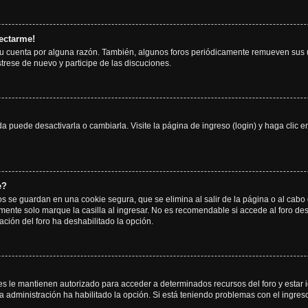
ectarme!
su cuenta por alguna razón. También, algunos foros periódicamente remueven sus 
strese de nuevo y participe de las discuciones.
 puede desactivarla o cambiarla. Visite la página de ingreso (login) y haga clic 
e?
os se guardan en una cookie segura, que se elimina al salir de la página o al cab
ente solo marque la casilla al ingresar. No es recomendable si accede al foro des
tración del foro ha deshabilitado la opción.
les le mantienen autorizado para acceder a determinados recursos del foro y estar
 la administración ha habilitado la opción. Si está teniendo problemas con el ingres