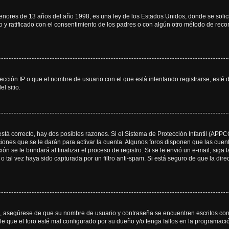
res de 13 años del año 1998, es una ley de los Estados Unidos, donde se solicita 
to y ratificado con el consentimiento de los padres o con algún otro método de rec
ección IP o que el nombre de usuario con el que está intentando registrarse, esté 
l sitio.
stá correcto, hay dos posibles razones. Si el Sistema de Protección Infantil (APPC
iones que se le darán para activar la cuenta. Algunos foros disponen que las cuen
ón se le brindará al finalizar el proceso de registro. Si se le envió un e-mail, siga
o tal vez haya sido capturada por un filtro anti-spam. Si está seguro de que la di
o, asegúrese de que su nombre de usuario y contraseña se encuentren escritos co
 que el foro esté mal configurado por su dueño y/o tenga fallos en la programació