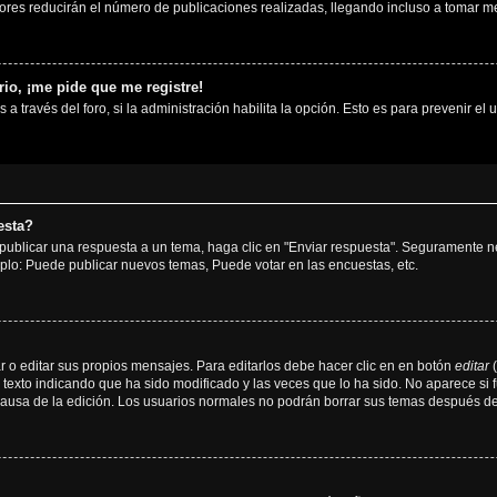
ores reducirán el número de publicaciones realizadas, llegando incluso a tomar me
io, ¡me pide que me registre!
 a través del foro, si la administración habilita la opción. Esto es para prevenir e
esta?
publicar una respuesta a un tema, haga clic en "Enviar respuesta". Seguramente ne
mplo: Puede publicar nuevos temas, Puede votar en las encuestas, etc.
 o editar sus propios mensajes. Para editarlos debe hacer clic en en botón
editar
(
texto indicando que ha sido modificado y las veces que lo ha sido. No aparece si 
a causa de la edición. Los usuarios normales no podrán borrar sus temas después 