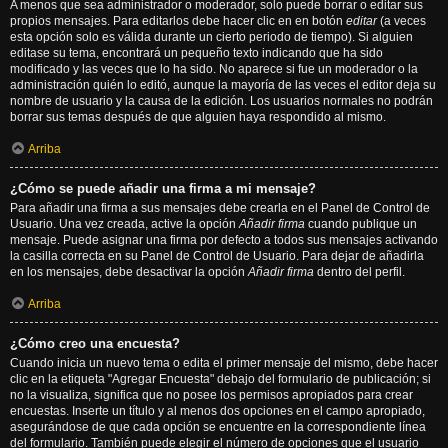
A menos que sea administrador o moderador, solo puede borrar o editar sus
propios mensajes. Para editarlos debe hacer clic en en botón
editar
(a veces
esta opción solo es válida durante un cierto periodo de tiempo). Si alguien
editase su tema, encontrará un pequeño texto indicando que ha sido
modificado y las veces que lo ha sido. No aparece si fue un moderador o la
administración quién lo editó, aunque la mayoría de las veces el editor deja su
nombre de usuario y la causa de la edición. Los usuarios normales no podrán
borrar sus temas después de que alguien haya respondido al mismo.
Arriba
¿Cómo se puede añadir una firma a mi mensaje?
Para añadir una firma a sus mensajes debe crearla en el Panel de Control de
Usuario. Una vez creada, active la opción
Añadir firma
cuando publique un
mensaje. Puede asignar una firma por defecto a todos sus mensajes activando
la casilla correcta en su Panel de Control de Usuario. Para dejar de añadirla
en los mensajes, debe desactivar la opción
Añadir firma
dentro del perfil.
Arriba
¿Cómo creo una encuesta?
Cuando inicia un nuevo tema o edita el primer mensaje del mismo, debe hacer
clic en la etiqueta "Agregar Encuesta" debajo del formulario de publicación; si
no la visualiza, significa que no posee los permisos apropiados para crear
encuestas. Inserte un título y al menos dos opciones en el campo apropiado,
asegurándose de que cada opción se encuentre en la correspondiente línea
del formulario. También puede elegir el número de opciones que el usuario