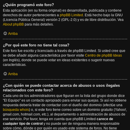
¿Quién programó este foro?
Esta aplicación (en su forma original) es desarrollada, publicada y contiene
derechos de autor pertenecientes a
phpBB Limited
. Está hecho bajo la GNU
(Licencia Pública General) versión 2 (GPL-2.0) y es de libre distribución. Vea
About phpBB
para más detalles.
Arriba
¿Por qué este foro no tiene tal cosa?
Este foro fue escrito y licenciado a través de phpBB Limited. Si usted cree que
se debe añadir alguna característica por favor visite
Centro de phpBB Ideas
(en Inglés), donde se puede votar en ideas existentes o sugerir nuevas
características.
Arriba
¿Con quién se puede contactar acerca de abusos o usos ilegales
relacionados con este foro?
Cada uno de los administradores que figuran en la lista del grupo donde dice
"El Equipo" es un contacto apropiado para enviar sus quejas. Si así no obtiene
respuesta debería tratar de contactar con el dueño del dominio (efectúe una
búsqueda whois
) o, si este foro tiene correo sobre un dominio gratuito (Yahoo!,
gmail.com, hotmail.com, etc.), al departamento o administración de abusos de
ese servicio. Por favor, tenga en cuenta que phpBB Limited
carece de
cualquier tipo de control
y no puede ser de ninguna manera responsable
sobre cómo, dónde o por quién es usado este sistema de foros. No tiene