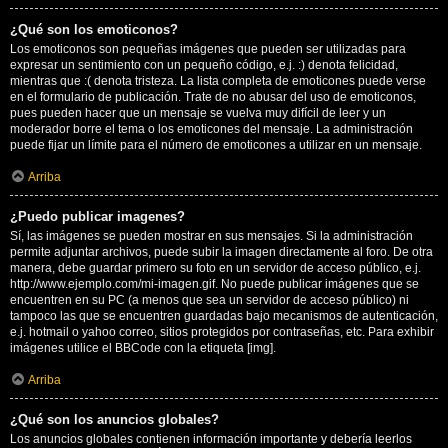
¿Qué son los emoticonos?
Los emoticonos son pequeñas imágenes que pueden ser utilizadas para
expresar un sentimiento con un pequeño código, e.j. :) denota felicidad,
mientras que :( denota tristeza. La lista completa de emoticones puede verse
en el formulario de publicación. Trate de no abusar del uso de emoticonos,
pues pueden hacer que un mensaje se vuelva muy difícil de leer y un
moderador borre el tema o los emoticones del mensaje. La administración
puede fijar un límite para el número de emoticones a utilizar en un mensaje.
Arriba
¿Puedo publicar imagenes?
Sí, las imágenes se pueden mostrar en sus mensajes. Si la administración
permite adjuntar archivos, puede subir la imagen directamente al foro. De otra
manera, debe guardar primero su foto en un servidor de acceso público, e.j.
http://www.ejemplo.com/mi-imagen.gif. No puede publicar imágenes que se
encuentren en su PC (a menos que sea un servidor de acceso público) ni
tampoco las que se encuentren guardadas bajo mecanismos de autenticación,
e.j. hotmail o yahoo correo, sitios protegidos por contraseñas, etc. Para exhibir
imágenes utilice el BBCode con la etiqueta [img].
Arriba
¿Qué son los anuncios globales?
Los anuncios globales contienen información importante y debería leerlos