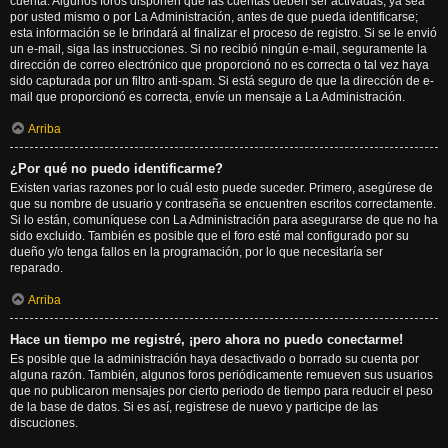
cuenta. Algunos foros disponen que las cuentas deben ser activadas, ya sea
por usted mismo o por La Administración, antes de que pueda identificarse;
esta información se le brindará al finalizar el proceso de registro. Si se le envió
un e-mail, siga las instrucciones. Si no recibió ningún e-mail, seguramente la
dirección de correo electrónico que proporcionó no es correcta o tal vez haya
sido capturada por un filtro anti-spam. Si está seguro de que la dirección de e-
mail que proporcionó es correcta, envíe un mensaje a La Administración.
Arriba
¿Por qué no puedo identificarme?
Existen varias razones por lo cuál esto puede suceder. Primero, asegúrese de
que su nombre de usuario y contraseña se encuentren escritos correctamente.
Si lo están, comuníquese con La Administración para asegurarse de que no ha
sido excluido. También es posible que el foro esté mal configurado por su
dueño y/o tenga fallos en la programación, por lo que necesitaría ser
reparado.
Arriba
Hace un tiempo me registré, ¡pero ahora no puedo conectarme!
Es posible que la administración haya desactivado o borrado su cuenta por
alguna razón. También, algunos foros periódicamente remueven sus usuarios
que no publicaron mensajes por cierto periodo de tiempo para reducir el peso
de la base de datos. Si es así, registrese de nuevo y participe de las
discuciones.