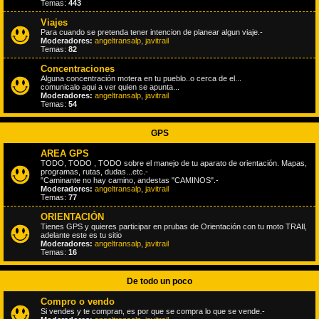
Temas:
443
Viajes
Para cuando se pretenda tener intencion de planear algun viaje.-
Moderadores:
angeltransalp
,
javitrail
Temas:
82
Concentraciones
Alguna concentración motera en tu pueblo..o cerca de el...
comunicalo aqui a ver quien se apunta...
Moderadores:
angeltransalp
,
javitrail
Temas:
54
GPS
AREA GPS
TODO, TODO , TODO sobre el manejo de tu aparato de orientación. Mapas,
programas, rutas, dudas...etc.-
"Caminante no hay camino, andestas "CAMINOS".-
Moderadores:
angeltransalp
,
javitrail
Temas:
77
ORIENTACIÓN
Tienes GPS y quieres participar en prubas de Orientación con tu moto TRAIl,
adelante este es tu sitio
Moderadores:
angeltransalp
,
javitrail
Temas:
16
De todo un poco
Compro o vendo
Si vendes y te compran, es por que se compra lo que se vende.-