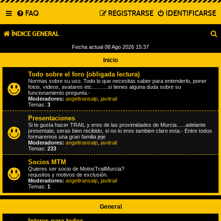
FAQ
REGISTRARSE
IDENTIFICARSE
ÍNDICE GENERAL
Fecha actual 08 Ago 2026 15:37
Inicio
Todo sobre el foro (obligada lectura)
Normas sobre su uso. Todo lo que necesitas saber para entenderlo, poner
fotos, videos, avatares etc...........si tienes alguna duda sobre su
funcionamiento pregunta.-
Moderadores:
angeltransalp
,
javitrail
Temas:
3
Presentaciones
Si te gusta hacer TRAIL y eres de las proximidades de Murcia......adelante
presentate, seras bien recibido, si no lo eres tambien claro esta.- Entre todos
formaremos una gran familia jeje
Moderadores:
angeltransalp
,
javitrail
Temas:
233
Socios MTM
Quieres ser socio de MotosTrailMurcia?
requsitos y motivos de exclusión.
Moderadores:
angeltransalp
,
javitrail
Temas:
1
General
Interes para todos