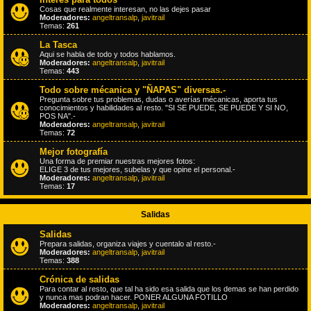
Cosas que realmente interesan, no las dejes pasar
Moderadores:
angeltransalp
,
javitrail
Temas:
261
La Tasca
Aqui se habla de todo y todos hablamos.
Moderadores:
angeltransalp
,
javitrail
Temas:
443
Todo sobre mécanica y "ÑAPAS" diversas.-
Pregunta sobre tus problemas, dudas o averías mécanicas, aporta tus
conocimientos y habilidades al resto. "SI SE PUEDE, SE PUEDE Y SI NO,
POS NA".-
Moderadores:
angeltransalp
,
javitrail
Temas:
72
Mejor fotografía
Una forma de premiar nuestras mejores fotos:
ELIGE 3 de tus mejores, subelas y que opine el personal.-
Moderadores:
angeltransalp
,
javitrail
Temas:
17
Salidas
Salidas
Prepara salidas, organiza viajes y cuentalo al resto.-
Moderadores:
angeltransalp
,
javitrail
Temas:
388
Crónica de salidas
Para contar al resto, que tal ha sido esa salida que los demas se han perdido
y nunca mas podran hacer. PONER ALGUNA FOTILLO
Moderadores:
angeltransalp
,
javitrail