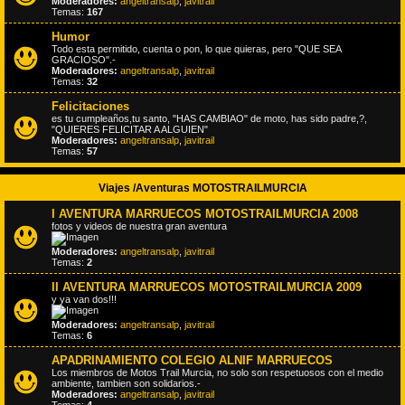
Moderadores:
angeltransalp
,
javitrail
Temas:
167
Humor
Todo esta permitido, cuenta o pon, lo que quieras, pero "QUE SEA
GRACIOSO".-
Moderadores:
angeltransalp
,
javitrail
Temas:
32
Felicitaciones
es tu cumpleaños,tu santo, "HAS CAMBIAO" de moto, has sido padre,?,
"QUIERES FELICITAR A ALGUIEN"
Moderadores:
angeltransalp
,
javitrail
Temas:
57
Viajes /Aventuras MOTOSTRAILMURCIA
I AVENTURA MARRUECOS MOTOSTRAILMURCIA 2008
fotos y videos de nuestra gran aventura
Moderadores:
angeltransalp
,
javitrail
Temas:
2
II AVENTURA MARRUECOS MOTOSTRAILMURCIA 2009
y ya van dos!!!
Moderadores:
angeltransalp
,
javitrail
Temas:
6
APADRINAMIENTO COLEGIO ALNIF MARRUECOS
Los miembros de Motos Trail Murcia, no solo son respetuosos con el medio
ambiente, tambien son solidarios.-
Moderadores:
angeltransalp
,
javitrail