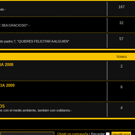
167
de.-
32
"QUE SEA GRACIOSO".-
57
sido padre,?, "QUIERES FELICITAR A ALGUIEN"
TEMAS
A 2008
2
IA 2009
6
OS
4
s con el medio ambiente, tambien son solidarios.-
Olvidé mi contraseña
|
Recordar