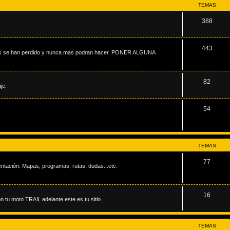
TEMAS
388
443
demas se han perdido y nunca mas podran hacer. PONER ALGUNA
82
je.-
54
TEMAS
77
tación. Mapas, programas, rutas, dudas...etc.-
16
 tu moto TRAIl, adelante este es tu sitio
TEMAS