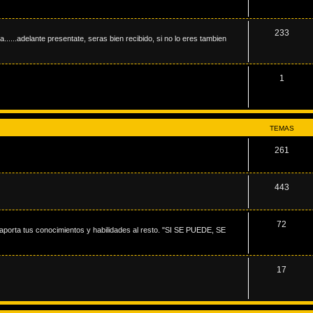
233
.....adelante presentate, seras bien recibido, si no lo eres tambien
1
TEMAS
261
443
72
porta tus conocimientos y habilidades al resto. "SI SE PUEDE, SE
17