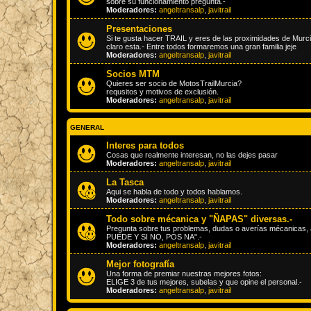
sobre su funcionamiento pregunta.-
Moderadores:
angeltransalp
,
javitrail
Presentaciones
Si te gusta hacer TRAIL y eres de las proximidades de Murcia.
claro esta.- Entre todos formaremos una gran familia jeje
Moderadores:
angeltransalp
,
javitrail
Socios MTM
Quieres ser socio de MotosTrailMurcia?
requsitos y motivos de exclusión.
Moderadores:
angeltransalp
,
javitrail
GENERAL
Interes para todos
Cosas que realmente interesan, no las dejes pasar
Moderadores:
angeltransalp
,
javitrail
La Tasca
Aqui se habla de todo y todos hablamos.
Moderadores:
angeltransalp
,
javitrail
Todo sobre mécanica y "ÑAPAS" diversas.-
Pregunta sobre tus problemas, dudas o averías mécanicas, a
PUEDE Y SI NO, POS NA".-
Moderadores:
angeltransalp
,
javitrail
Mejor fotografía
Una forma de premiar nuestras mejores fotos:
ELIGE 3 de tus mejores, subelas y que opine el personal.-
Moderadores:
angeltransalp
,
javitrail