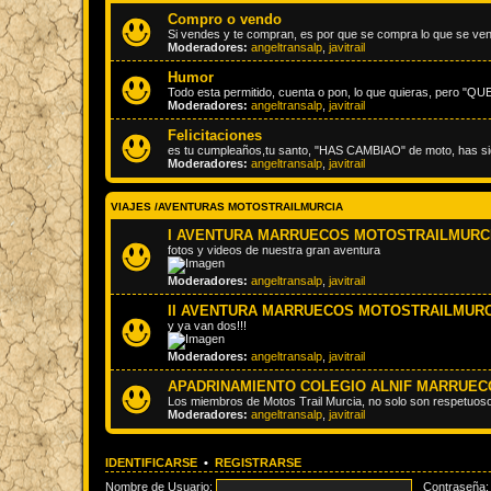
Compro o vendo
Si vendes y te compran, es por que se compra lo que se ven
Moderadores:
angeltransalp
,
javitrail
Humor
Todo esta permitido, cuenta o pon, lo que quieras, pero 
Moderadores:
angeltransalp
,
javitrail
Felicitaciones
es tu cumpleaños,tu santo, "HAS CAMBIAO" de moto, has 
Moderadores:
angeltransalp
,
javitrail
VIAJES /AVENTURAS MOTOSTRAILMURCIA
I AVENTURA MARRUECOS MOTOSTRAILMURCI
fotos y videos de nuestra gran aventura
Moderadores:
angeltransalp
,
javitrail
II AVENTURA MARRUECOS MOTOSTRAILMURC
y ya van dos!!!
Moderadores:
angeltransalp
,
javitrail
APADRINAMIENTO COLEGIO ALNIF MARRUEC
Los miembros de Motos Trail Murcia, no solo son respetuoso
Moderadores:
angeltransalp
,
javitrail
IDENTIFICARSE
•
REGISTRARSE
Nombre de Usuario:
Contraseña: