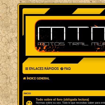
ENLACES RÁPIDOS
FAQ
ÍNDICE GENERAL
INICIO
Todo sobre el foro (obligada lectura)
Normas sobre su uso. Todo lo que necesitas saber para entende