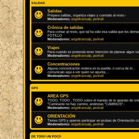
SALIDAS
Salidas
Prepara salidas, organiza viajes y cuentalo al resto.-
Moderadores:
angeltransalp
,
javitrail
Crónica de salidas
Para contar al resto, que tal ha sido esa salida que los 
FOTILLO
Moderadores:
angeltransalp
,
javitrail
Viajes
Para cuando se pretenda tener intencion de planear algun via
Moderadores:
angeltransalp
,
javitrail
Concentraciones
Alguna concentración motera en tu pueblo..o cerca de el...
comunicalo aqui a ver quien se apunta...
Moderadores:
angeltransalp
,
javitrail
GPS
AREA GPS
TODO, TODO , TODO sobre el manejo de tu aparato de orien
"Caminante no hay camino, andestas "CAMINOS".-
Moderadores:
angeltransalp
,
javitrail
ORIENTACIÓN
Tienes GPS y quieres participar en prubas de Orientación con
Moderadores:
angeltransalp
,
javitrail
DE TODO UN POCO