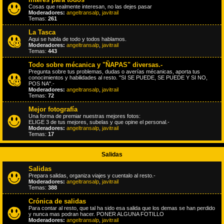
Cosas que realmente interesan, no las dejes pasar
Moderadores:
angeltransalp
,
javitrail
Temas:
261
La Tasca
Aqui se habla de todo y todos hablamos.
Moderadores:
angeltransalp
,
javitrail
Temas:
443
Todo sobre mécanica y "ÑAPAS" diversas.-
Pregunta sobre tus problemas, dudas o averías mécanicas, aporta tus
conocimientos y habilidades al resto. "SI SE PUEDE, SE PUEDE Y SI NO,
POS NA".-
Moderadores:
angeltransalp
,
javitrail
Temas:
72
Mejor fotografía
Una forma de premiar nuestras mejores fotos:
ELIGE 3 de tus mejores, subelas y que opine el personal.-
Moderadores:
angeltransalp
,
javitrail
Temas:
17
Salidas
Salidas
Prepara salidas, organiza viajes y cuentalo al resto.-
Moderadores:
angeltransalp
,
javitrail
Temas:
388
Crónica de salidas
Para contar al resto, que tal ha sido esa salida que los demas se han perdido
y nunca mas podran hacer. PONER ALGUNA FOTILLO
Moderadores:
angeltransalp
,
javitrail