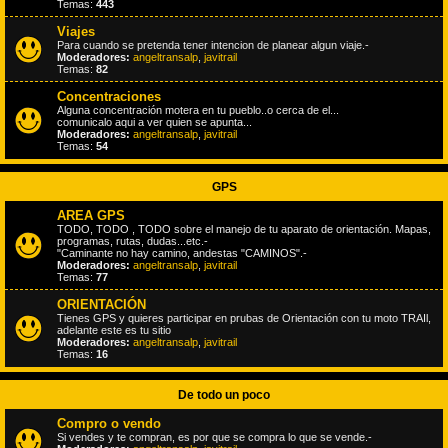
Temas:
443
Viajes
Para cuando se pretenda tener intencion de planear algun viaje.-
Moderadores:
angeltransalp
,
javitrail
Temas:
82
Concentraciones
Alguna concentración motera en tu pueblo..o cerca de el...
comunicalo aqui a ver quien se apunta...
Moderadores:
angeltransalp
,
javitrail
Temas:
54
GPS
AREA GPS
TODO, TODO , TODO sobre el manejo de tu aparato de orientación. Mapas,
programas, rutas, dudas...etc.-
"Caminante no hay camino, andestas "CAMINOS".-
Moderadores:
angeltransalp
,
javitrail
Temas:
77
ORIENTACIÓN
Tienes GPS y quieres participar en prubas de Orientación con tu moto TRAIl,
adelante este es tu sitio
Moderadores:
angeltransalp
,
javitrail
Temas:
16
De todo un poco
Compro o vendo
Si vendes y te compran, es por que se compra lo que se vende.-