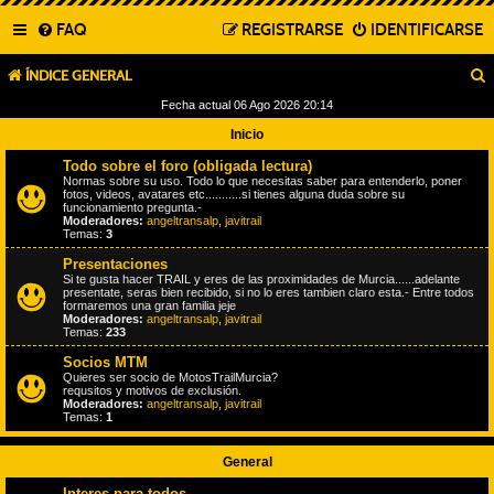
FAQ
REGISTRARSE
IDENTIFICARSE
ÍNDICE GENERAL
Fecha actual 06 Ago 2026 20:14
Inicio
Todo sobre el foro (obligada lectura)
Normas sobre su uso. Todo lo que necesitas saber para entenderlo, poner
fotos, videos, avatares etc...........si tienes alguna duda sobre su
funcionamiento pregunta.-
Moderadores:
angeltransalp
,
javitrail
Temas:
3
Presentaciones
Si te gusta hacer TRAIL y eres de las proximidades de Murcia......adelante
presentate, seras bien recibido, si no lo eres tambien claro esta.- Entre todos
formaremos una gran familia jeje
Moderadores:
angeltransalp
,
javitrail
Temas:
233
Socios MTM
Quieres ser socio de MotosTrailMurcia?
requsitos y motivos de exclusión.
Moderadores:
angeltransalp
,
javitrail
Temas:
1
General
Interes para todos