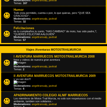
Moderadores:
angeltransalp
,
javitrail
Temas:
167
Humor
Todo esta permitido, cuenta o pon, lo que quieras, pero "QUE SEA
GRACIOSO".-
Moderadores:
angeltransalp
,
javitrail
Temas:
32
Felicitaciones
es tu cumpleaños,tu santo, "HAS CAMBIAO" de moto, has sido padre,?,
"QUIERES FELICITAR A ALGUIEN"
Moderadores:
angeltransalp
,
javitrail
Temas:
57
Viajes /Aventuras MOTOSTRAILMURCIA
I AVENTURA MARRUECOS MOTOSTRAILMURCIA 2008
fotos y videos de nuestra gran aventura
Moderadores:
angeltransalp
,
javitrail
Temas:
2
II AVENTURA MARRUECOS MOTOSTRAILMURCIA 2009
y ya van dos!!!
Moderadores:
angeltransalp
,
javitrail
Temas:
6
APADRINAMIENTO COLEGIO ALNIF MARRUECOS
Los miembros de Motos Trail Murcia, no solo son respetuosos con el medio
ambiente, tambien son solidarios.-
Moderadores:
angeltransalp
,
javitrail