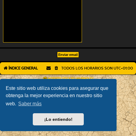
ÍNDICE GENERAL
TODOS LOS HORARIOS SON
UTC+01:00
AÇIEEED! STYLE BY
IAN BRADLEY
DESARROLLADO POR
PHPBB
® FORUM SOFTWARE © PHPBB LIMITED
Este sitio web utiliza cookies para asegurar que
TRADUCCIÓN AL ESPAÑOL POR
PHPBB ESPAÑA
obtenga la mejor experiencia en nuestro sitio
PRIVACIDAD
|
CONDICIONES
web.
Saber más
¡Lo entiendo!