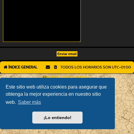
ÍNDICE GENERAL
TODOS LOS HORARIOS SON
UTC+01:00
AÇIEEED! STYLE BY
IAN BRADLEY
DESARROLLADO POR
PHPBB
® FORUM SOFTWARE © PHPBB LIMITED
Este sitio web utiliza cookies para asegurar que
TRADUCCIÓN AL ESPAÑOL POR
PHPBB ESPAÑA
obtenga la mejor experiencia en nuestro sitio
PRIVACIDAD
|
CONDICIONES
web.
Saber más
¡Lo entiendo!