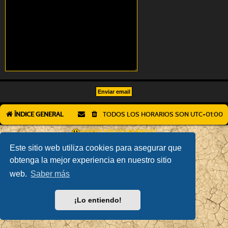
ÍNDICE GENERAL
TODOS LOS HORARIOS SON
UTC+01:00
AÇIEEED! STYLE BY
IAN BRADLEY
DESARROLLADO POR
PHPBB
® FORUM SOFTWARE © PHPBB LIMITED
Este sitio web utiliza cookies para asegurar que
TRADUCCIÓN AL ESPAÑOL POR
PHPBB ESPAÑA
obtenga la mejor experiencia en nuestro sitio
PRIVACIDAD
|
CONDICIONES
web.
Saber más
¡Lo entiendo!