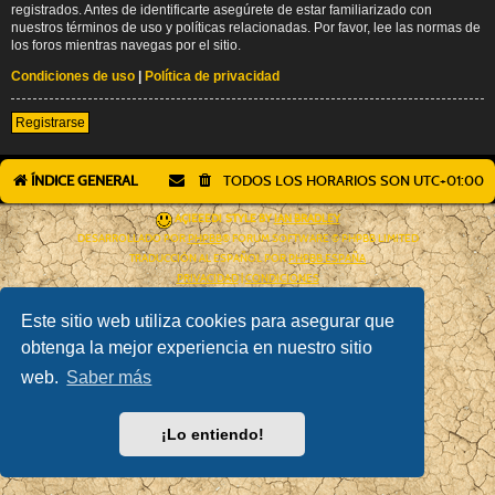
registrados. Antes de identificarte asegúrete de estar familiarizado con
nuestros términos de uso y políticas relacionadas. Por favor, lee las normas de
los foros mientras navegas por el sitio.
Condiciones de uso
|
Política de privacidad
Registrarse
ÍNDICE GENERAL
TODOS LOS HORARIOS SON
UTC+01:00
AÇIEEED! STYLE BY
IAN BRADLEY
DESARROLLADO POR
PHPBB
® FORUM SOFTWARE © PHPBB LIMITED
TRADUCCIÓN AL ESPAÑOL POR
PHPBB ESPAÑA
PRIVACIDAD
|
CONDICIONES
Este sitio web utiliza cookies para asegurar que
obtenga la mejor experiencia en nuestro sitio
web.
Saber más
¡Lo entiendo!