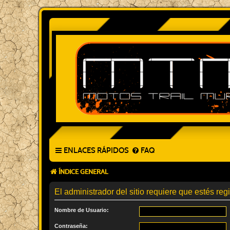
ENLACES RÁPIDOS
FAQ
ÍNDICE GENERAL
El administrador del sitio requiere que estés regi
Nombre de Usuario:
Contraseña: