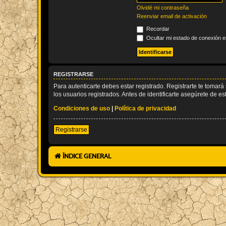
Olvidé mi contraseña
Reenviar email de activación
Recordar
Ocultar mi estado de conexión e
REGISTRARSE
Para autenticarte debes estar registrado. Registrarte te tomar
los usuarios registrados. Antes de identificarte asegúrete de es
Condiciones de uso
|
Política de privacidad
Registrarse
ÍNDICE GENERAL