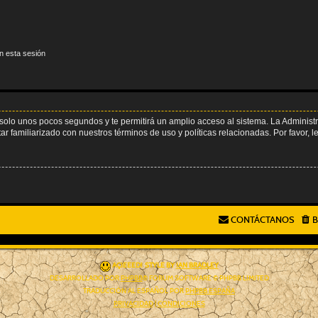
n esta sesión
á solo unos pocos segundos y te permitirá un amplio acceso al sistema. La Adminis
tar familiarizado con nuestros términos de uso y políticas relacionadas. Por favor, l
CONTÁCTANOS
B
AÇIEEED! STYLE BY
IAN BRADLEY
DESARROLLADO POR
PHPBB
® FORUM SOFTWARE © PHPBB LIMITED
TRADUCCIÓN AL ESPAÑOL POR
PHPBB ESPAÑA
PRIVACIDAD
|
CONDICIONES