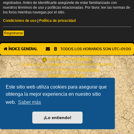
registrados. Antes de identificarte asegúrete de estar familiarizado con
nuestros términos de uso y políticas relacionadas. Por favor, lee las normas de
los foros mientras navegas por el sitio.
Condiciones de uso
|
Política de privacidad
Registrarse
ÍNDICE GENERAL
TODOS LOS HORARIOS SON
UTC+01:00
AÇIEEED! STYLE BY
IAN BRADLEY
DESARROLLADO POR
PHPBB
® FORUM SOFTWARE © PHPBB LIMITED
TRADUCCIÓN AL ESPAÑOL POR
PHPBB ESPAÑA
PRIVACIDAD
|
CONDICIONES
Este sitio web utiliza cookies para asegurar que
obtenga la mejor experiencia en nuestro sitio
web.
Saber más
¡Lo entiendo!