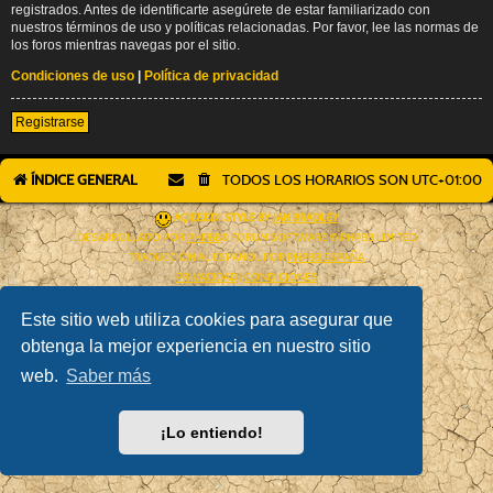
registrados. Antes de identificarte asegúrete de estar familiarizado con
nuestros términos de uso y políticas relacionadas. Por favor, lee las normas de
los foros mientras navegas por el sitio.
Condiciones de uso
|
Política de privacidad
Registrarse
ÍNDICE GENERAL
TODOS LOS HORARIOS SON
UTC+01:00
AÇIEEED! STYLE BY
IAN BRADLEY
DESARROLLADO POR
PHPBB
® FORUM SOFTWARE © PHPBB LIMITED
TRADUCCIÓN AL ESPAÑOL POR
PHPBB ESPAÑA
PRIVACIDAD
|
CONDICIONES
Este sitio web utiliza cookies para asegurar que
obtenga la mejor experiencia en nuestro sitio
web.
Saber más
¡Lo entiendo!