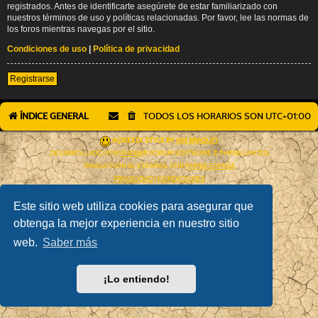
registrados. Antes de identificarte asegúrete de estar familiarizado con
nuestros términos de uso y políticas relacionadas. Por favor, lee las normas de
los foros mientras navegas por el sitio.
Condiciones de uso
|
Política de privacidad
Registrarse
ÍNDICE GENERAL
TODOS LOS HORARIOS SON
UTC+01:00
AÇIEEED! STYLE BY
IAN BRADLEY
DESARROLLADO POR
PHPBB
® FORUM SOFTWARE © PHPBB LIMITED
TRADUCCIÓN AL ESPAÑOL POR
PHPBB ESPAÑA
PRIVACIDAD
|
CONDICIONES
Este sitio web utiliza cookies para asegurar que
obtenga la mejor experiencia en nuestro sitio
web.
Saber más
¡Lo entiendo!