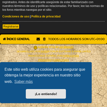
registrados. Antes de identificarte asegúrete de estar familiarizado con
nuestros términos de uso y políticas relacionadas. Por favor, lee las normas de
los foros mientras navegas por el sitio.
Condiciones de uso
|
Política de privacidad
Registrarse
ÍNDICE GENERAL
TODOS LOS HORARIOS SON
UTC+01:00
AÇIEEED! STYLE BY
IAN BRADLEY
DESARROLLADO POR
PHPBB
® FORUM SOFTWARE © PHPBB LIMITED
TRADUCCIÓN AL ESPAÑOL POR
PHPBB ESPAÑA
PRIVACIDAD
|
CONDICIONES
Este sitio web utiliza cookies para asegurar que
obtenga la mejor experiencia en nuestro sitio
web.
Saber más
¡Lo entiendo!