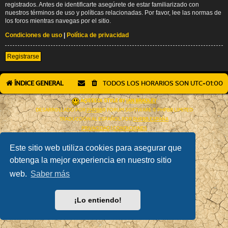
registrados. Antes de identificarte asegúrete de estar familiarizado con
nuestros términos de uso y políticas relacionadas. Por favor, lee las normas de
los foros mientras navegas por el sitio.
Condiciones de uso
|
Política de privacidad
Registrarse
ÍNDICE GENERAL
TODOS LOS HORARIOS SON
UTC+01:00
AÇIEEED! STYLE BY
IAN BRADLEY
DESARROLLADO POR
PHPBB
® FORUM SOFTWARE © PHPBB LIMITED
TRADUCCIÓN AL ESPAÑOL POR
PHPBB ESPAÑA
PRIVACIDAD
|
CONDICIONES
Este sitio web utiliza cookies para asegurar que
obtenga la mejor experiencia en nuestro sitio
web.
Saber más
¡Lo entiendo!