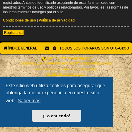
registrados. Antes de identificarte asegúrete de estar familiarizado con
nuestros términos de uso y políticas relacionadas. Por favor, lee las normas de
los foros mientras navegas por el sitio.
Condiciones de uso
|
Política de privacidad
Registrarse
ÍNDICE GENERAL
TODOS LOS HORARIOS SON
UTC+01:00
AÇIEEED! STYLE BY
IAN BRADLEY
DESARROLLADO POR
PHPBB
® FORUM SOFTWARE © PHPBB LIMITED
TRADUCCIÓN AL ESPAÑOL POR
PHPBB ESPAÑA
PRIVACIDAD
|
CONDICIONES
Este sitio web utiliza cookies para asegurar que
obtenga la mejor experiencia en nuestro sitio
web.
Saber más
¡Lo entiendo!