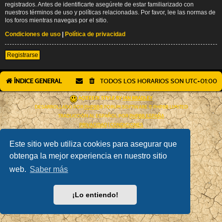
registrados. Antes de identificarte asegúrete de estar familiarizado con
nuestros términos de uso y políticas relacionadas. Por favor, lee las normas de
los foros mientras navegas por el sitio.
Condiciones de uso
|
Política de privacidad
Registrarse
ÍNDICE GENERAL
TODOS LOS HORARIOS SON
UTC+01:00
AÇIEEED! STYLE BY
IAN BRADLEY
DESARROLLADO POR
PHPBB
® FORUM SOFTWARE © PHPBB LIMITED
TRADUCCIÓN AL ESPAÑOL POR
PHPBB ESPAÑA
PRIVACIDAD
|
CONDICIONES
Este sitio web utiliza cookies para asegurar que
obtenga la mejor experiencia en nuestro sitio
web.
Saber más
¡Lo entiendo!