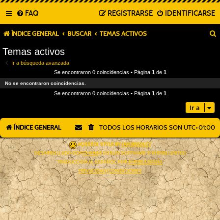
FAQ
REGISTRARSE
IDENTIFICARSE
ÍNDICE GENERAL
BUSCAR
TEMAS ACTIVOS
Temas activos
Ir a búsqueda avanzada
Se encontraron 0 coincidencias • Página
1
de
1
No se encontraron coincidencias.
Se encontraron 0 coincidencias • Página
1
de
1
Ir a
ÍNDICE GENERAL
TODOS LOS HORARIOS SON
UTC+01:00
AÇIEEED! STYLE BY
IAN BRADLEY
DESARROLLADO POR
PHPBB
® FORUM SOFTWARE © PHPBB LIMITED
TRADUCCIÓN AL ESPAÑOL POR
PHPBB ESPAÑA
PRIVACIDAD
|
CONDICIONES