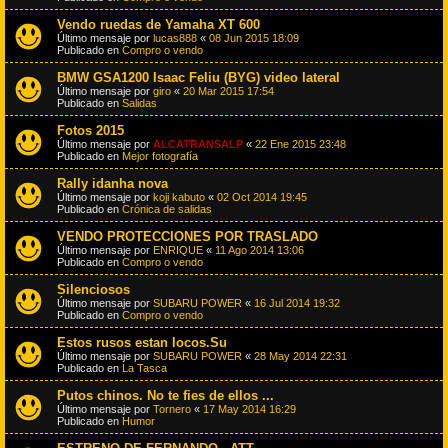
Vendo ruedas de Yamaha XT 600
Último mensaje por
lucas888
«
08 Jun 2015 18:09
Publicado en
Compro o vendo
BMW GSA1200 Isaac Feliu (BYG) video lateral
Último mensaje por
giro
«
20 Mar 2015 17:54
Publicado en
Salidas
Fotos 2015
Último mensaje por
ALCATRANSALP
«
22 Ene 2015 23:48
Publicado en
Mejor fotografía
Rally idanha nova
Último mensaje por
koji kabuto
«
02 Oct 2014 19:45
Publicado en
Crónica de salidas
VENDO PROTECCIONES POR TRASLADO
Último mensaje por
ENRIQUE
«
11 Ago 2014 13:06
Publicado en
Compro o vendo
Silenciosos
Último mensaje por
SUBARU POWER
«
16 Jul 2014 19:32
Publicado en
Compro o vendo
Estos rusos estan locos.Su
Último mensaje por
SUBARU POWER
«
28 May 2014 22:31
Publicado en
La Tasca
Putos chinos. No te fies de ellos ...
Último mensaje por
Tornero
«
17 May 2014 16:29
Publicado en
Humor