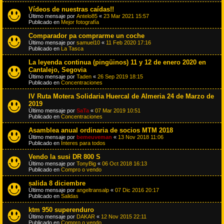
Vídeos de nuestras caídas!!
Último mensaje por
Antelo85
«
23 Mar 2021 15:57
Publicado en
Mejor fotografía
Comparador pa comprarme un coche
Último mensaje por
samuel10
«
11 Feb 2020 17:16
Publicado en
La Tasca
La leyenda continua (pingüinos) 11 y 12 de enero 2020 en
Cantalejo, Segovia
Último mensaje por
Taden
«
26 Sep 2019 18:15
Publicado en
Concentraciones
IV Ruta Motera Solidaria Huercal de Almeria 24 de Marzo de
2019
Último mensaje por
SaTa
«
07 Mar 2019 10:51
Publicado en
Concentraciones
Asamblea anual ordinaria de socios MTM 2018
Último mensaje por
bemeuveman
«
13 Nov 2018 11:06
Publicado en
Interes para todos
Vendo la susi DR 800 S
Último mensaje por
TonyBig
«
06 Oct 2018 16:13
Publicado en
Compro o vendo
salida 8 diciembre
Último mensaje por
angeltransalp
«
07 Dic 2016 20:17
Publicado en
Salidas
ktm 950 superenduro
Último mensaje por
DAKAR
«
12 Nov 2015 22:11
Publicado en
Compro o vendo