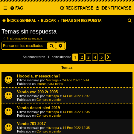
FAQ
REGISTRARSE
IDENTIFICARSE
ÍNDICE GENERAL
BUSCAR
TEMAS SIN RESPUESTA
Temas sin respuesta
Ir a búsqueda avanzada
Buscar
Búsqueda avanzada
1
2
3
4
5
Siguiente
Se encontraron 111 coincidencias
Temas
Hoooola, mesescucha?
Último mensaje por
Merzuga
«
24 Ago 2023 15:44
Publicado en
Interes para todos
Vendo exc 200 2t 2005
Último mensaje por
mitzaspa
«
14 Ene 2022 12:37
Publicado en
Compro o vendo
Vendo desert sled 2019
Último mensaje por
mitzaspa
«
14 Ene 2022 12:35
Publicado en
Compro o vendo
Vendo 701 2017
Último mensaje por
mitzaspa
«
14 Ene 2022 12:35
Publicado en
Compro o vendo