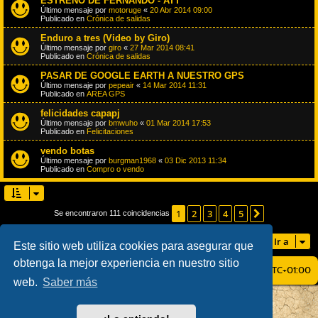
ESTRENO DE FERNANDO - ATT
Último mensaje por
motoruge
«
20 Abr 2014 09:00
Publicado en
Crónica de salidas
Enduro a tres (Video by Giro)
Último mensaje por
giro
«
27 Mar 2014 08:41
Publicado en
Crónica de salidas
PASAR DE GOOGLE EARTH A NUESTRO GPS
Último mensaje por
pepeair
«
14 Mar 2014 11:31
Publicado en
AREA GPS
felicidades capapj
Último mensaje por
bmwuho
«
01 Mar 2014 17:53
Publicado en
Felicitaciones
vendo botas
Último mensaje por
burgman1968
«
03 Dic 2013 11:34
Publicado en
Compro o vendo
1
2
3
4
5
Siguiente
Se encontraron 111 coincidencias
Ir a
Este sitio web utiliza cookies para asegurar que
obtenga la mejor experiencia en nuestro sitio
ÍNDICE GENERAL
TODOS LOS HORARIOS SON
UTC+01:00
web.
Saber más
AÇIEEED! STYLE BY
IAN BRADLEY
DESARROLLADO POR
PHPBB
® FORUM SOFTWARE © PHPBB LIMITED