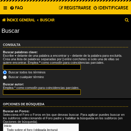
FAQ
REGISTRARSE
IDENTIFICARSE
ÍNDICE GENERAL
BUSCAR
Buscar
CONSULTA
Buscar palabras clave:
Escribe
+
delante de una palabra a encontrar y
-
delante de la palabra para excluirla.
Crea una lista de palabras separadas por
|
entre corchetes si solo una de ellas se
quiere encontrar. Emplea
*
como comodín para coincidencias parciales.
Buscar todos los términos
Buscar cualquier término
Buscar autor:
Emplea * como comodín para coincidencias parciales.
OPCIONES DE BÚSQUEDA
Buscar en Foros:
Selecciona el Foro o Foros en los que deseas buscar. Para agilizar puedes buscar en
los subforos seleccionando el Foro padre y habilitar la búsqueda en los subforos (en
Opciones de búsqueda).