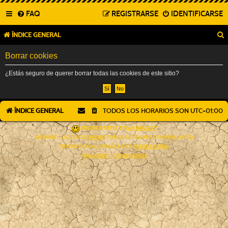
FAQ
REGISTRARSE
IDENTIFICARSE
ÍNDICE GENERAL
Borrar cookies
¿Estás seguro de querer borrar todas las cookies de este sitio?
ÍNDICE GENERAL
TODOS LOS HORARIOS SON
UTC+01:00
AÇIEEED! STYLE BY
IAN BRADLEY
DESARROLLADO POR
PHPBB
® FORUM SOFTWARE © PHPBB LIMITED
TRADUCCIÓN AL ESPAÑOL POR
PHPBB ESPAÑA
PRIVACIDAD
|
CONDICIONES