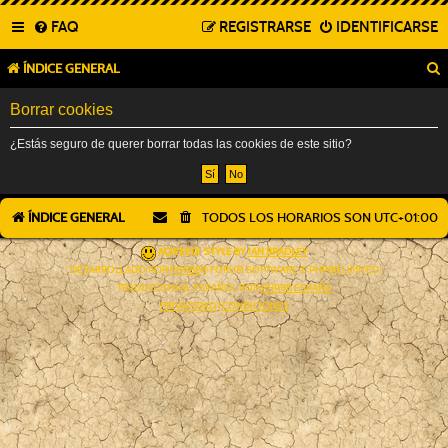
FAQ
REGISTRARSE
IDENTIFICARSE
ÍNDICE GENERAL
Borrar cookies
¿Estás seguro de querer borrar todas las cookies de este sitio?
ÍNDICE GENERAL
TODOS LOS HORARIOS SON
UTC+01:00
AÇIEEED! STYLE BY
IAN BRADLEY
DESARROLLADO POR
PHPBB
® FORUM SOFTWARE © PHPBB LIMITED
TRADUCCIÓN AL ESPAÑOL POR
PHPBB ESPAÑA
PRIVACIDAD
|
CONDICIONES