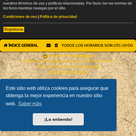
nuestros términos de uso y políticas relacionadas. Por favor, lee las normas de
los foros mientras navegas por el sitio.
Condiciones de uso
|
Política de privacidad
Registrarse
ÍNDICE GENERAL
TODOS LOS HORARIOS SON
UTC+01:00
AÇIEEED! STYLE BY
IAN BRADLEY
DESARROLLADO POR
PHPBB
® FORUM SOFTWARE © PHPBB LIMITED
TRADUCCIÓN AL ESPAÑOL POR
PHPBB ESPAÑA
PRIVACIDAD
|
CONDICIONES
Este sitio web utiliza cookies para asegurar que
obtenga la mejor experiencia en nuestro sitio
web.
Saber más
¡Lo entiendo!