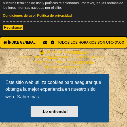
nuestros términos de uso y políticas relacionadas. Por favor, lee las normas de
los foros mientras navegas por el sitio.
Condiciones de uso
|
Política de privacidad
Registrarse
ÍNDICE GENERAL
TODOS LOS HORARIOS SON
UTC+01:00
AÇIEEED! STYLE BY
IAN BRADLEY
DESARROLLADO POR
PHPBB
® FORUM SOFTWARE © PHPBB LIMITED
TRADUCCIÓN AL ESPAÑOL POR
PHPBB ESPAÑA
PRIVACIDAD
|
CONDICIONES
Este sitio web utiliza cookies para asegurar que
obtenga la mejor experiencia en nuestro sitio
web.
Saber más
¡Lo entiendo!