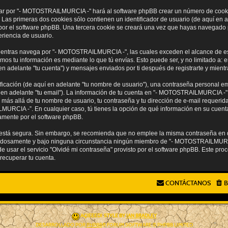
gar por "- MOTOSTRAILMURCIA -" hará al software phpBB crear un número de cooki
as primeras dos cookies sólo contienen un identificador de usuario (de aquí en ad
ti por el software phpBB. Una tercera cookie se creará una vez que hayas naveg
eriencia de usuario.
entras navega por "- MOTOSTRAILMURCIA -", las cuales exceden el alcance de es
os tu información es mediante lo que tú envías. Esto puede ser, y no limitado a:
adelante "tu cuenta") y mensajes enviados por ti después de registrarte y mientra
cación (de aquí en adelante "tu nombre de usuario"), una contraseña personal emp
í en adelante "tu email"). La información de tu cuenta en "- MOTOSTRAILMURCIA -" 
n más allá de tu nombre de usuario, tu contraseña y tu dirección de e-mail requer
LMURCIA -”. En cualquier caso, tú tienes la opción de qué información en su cuent
camente por el software phpBB.
to está segura. Sin embargo, se recomienda que no emplee la misma contraseña en d
dosamente y bajo ninguna circunstancia ningún miembro de "- MOTOSTRAILMURCIA 
e usar el servicio "Olvidé mi contraseña" provisto por el software phpBB. Este proce
recuperar tu cuenta.
CONTÁCTANOS
B
AÇIEEED! STYLE BY
IAN BRADLEY
DESARROLLADO POR
PHPBB
® FORUM SOFTWARE © PHPBB LIMITED