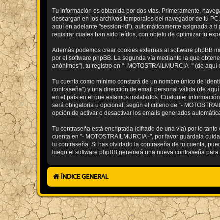
Tu información es obtenida por dos vías. Primeramente, nave
descargan en los archivos temporales del navegador de tu PC. L
aquí en adelante "session-id"), automáticamente asignada a 
registrar cuales han sido leídos, con objeto de optimizar tu exp
Además podemos crear cookies externas al software phpBB mi
por el software phpBB. La segunda vía mediante la que obtenem
anónimos"), tu registro en "- MOTOSTRAILMURCIA -" (de aquí en 
Tu cuenta como mínimo constará de un nombre único de identifi
contraseña") y una dirección de email personal válida (de aqu
en el país en el que estamos instalados. Cualquier informació
será obligatoria u opcional, según el criterio de “- MOTOSTRAI
opción de activar o desactivar los emails generados automáti
Tu contraseña está encriptada (cifrado de una vía) por lo tan
cuenta en "- MOTOSTRAILMURCIA -", por favor guárdala cuida
tu contraseña. Si has olvidado la contraseña de tu cuenta, pued
luego el software phpBB generará una nueva contraseña para 
ÍNDICE GENERAL