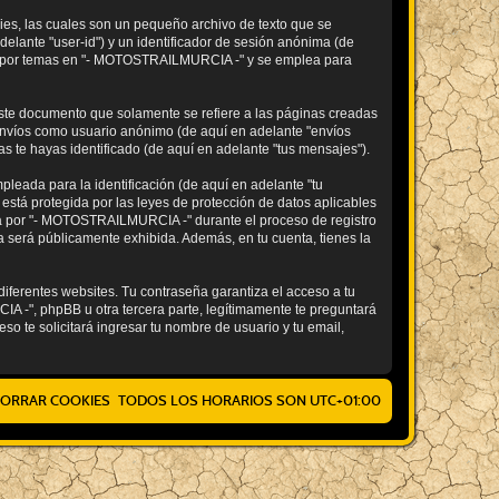
es, las cuales son un pequeño archivo de texto que se
elante "user-id") y un identificador de sesión anónima (de
ado por temas en "- MOTOSTRAILMURCIA -" y se emplea para
te documento que solamente se refiere a las páginas creadas
 envíos como usuario anónimo (de aquí en adelante "envíos
s te hayas identificado (de aquí en adelante "tus mensajes").
leada para la identificación (de aquí en adelante "tu
está protegida por las leyes de protección de datos aplicables
ida por "- MOTOSTRAILMURCIA -" durante el proceso de registro
a será públicamente exhibida. Además, en tu cuenta, tienes la
iferentes websites. Tu contraseña garantiza el acceso a tu
-", phpBB u otra tercera parte, legítimamente te preguntará
so te solicitará ingresar tu nombre de usuario y tu email,
ORRAR COOKIES
TODOS LOS HORARIOS SON
UTC+01:00