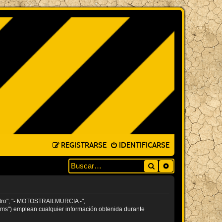
REGISTRARSE
IDENTIFICARSE
Buscar
BÚSQUEDA AVA
estro", "- MOTOSTRAILMURCIA -",
eams") emplean cualquier información obtenida durante