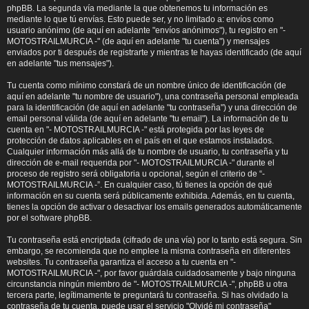
phpBB. La segunda vía mediante la que obtenemos tu información es
mediante lo que tú envías. Esto puede ser, y no limitado a: envíos como
usuario anónimo (de aquí en adelante "envíos anónimos"), tu registro en "-
MOTOSTRAILMURCIA -" (de aquí en adelante "tu cuenta") y mensajes
enviados por ti después de registrarte y mientras te hayas identificado (de aquí
en adelante "tus mensajes").
Tu cuenta como mínimo constará de un nombre único de identificación (de
aquí en adelante "tu nombre de usuario"), una contraseña personal empleada
para la identificación (de aquí en adelante "tu contraseña") y una dirección de
email personal válida (de aquí en adelante "tu email"). La información de tu
cuenta en "- MOTOSTRAILMURCIA -" está protegida por las leyes de
protección de datos aplicables en el país en el que estamos instalados.
Cualquier información más allá de tu nombre de usuario, tu contraseña y tu
dirección de e-mail requerida por "- MOTOSTRAILMURCIA -" durante el
proceso de registro será obligatoria u opcional, según el criterio de “-
MOTOSTRAILMURCIA -”. En cualquier caso, tú tienes la opción de qué
información en su cuenta será públicamente exhibida. Además, en tu cuenta,
tienes la opción de activar o desactivar los emails generados automáticamente
por el software phpBB.
Tu contraseña está encriptada (cifrado de una vía) por lo tanto está segura. Sin
embargo, se recomienda que no emplee la misma contraseña en diferentes
websites. Tu contraseña garantiza el acceso a tu cuenta en "-
MOTOSTRAILMURCIA -", por favor guárdala cuidadosamente y bajo ninguna
circunstancia ningún miembro de "- MOTOSTRAILMURCIA -", phpBB u otra
tercera parte, legítimamente te preguntará tu contraseña. Si has olvidado la
contraseña de tu cuenta, puede usar el servicio "Olvidé mi contraseña"