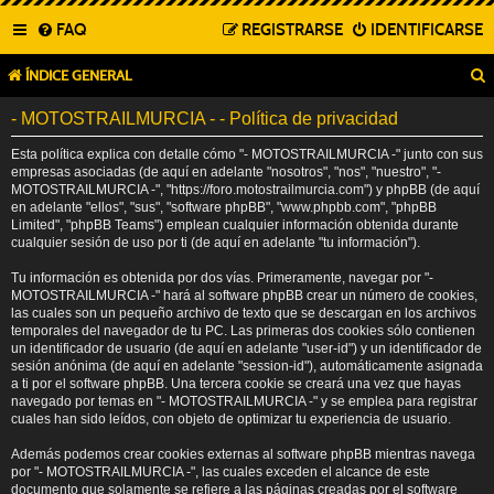
FAQ
REGISTRARSE
IDENTIFICARSE
ÍNDICE GENERAL
- MOTOSTRAILMURCIA - - Política de privacidad
Esta política explica con detalle cómo "- MOTOSTRAILMURCIA -" junto con sus
empresas asociadas (de aquí en adelante "nosotros", "nos", "nuestro", "-
MOTOSTRAILMURCIA -", "https://foro.motostrailmurcia.com") y phpBB (de aquí
en adelante "ellos", "sus", "software phpBB", "www.phpbb.com", "phpBB
Limited", "phpBB Teams") emplean cualquier información obtenida durante
cualquier sesión de uso por ti (de aquí en adelante "tu información").
Tu información es obtenida por dos vías. Primeramente, navegar por "-
MOTOSTRAILMURCIA -" hará al software phpBB crear un número de cookies,
las cuales son un pequeño archivo de texto que se descargan en los archivos
temporales del navegador de tu PC. Las primeras dos cookies sólo contienen
un identificador de usuario (de aquí en adelante "user-id") y un identificador de
sesión anónima (de aquí en adelante "session-id"), automáticamente asignada
a ti por el software phpBB. Una tercera cookie se creará una vez que hayas
navegado por temas en "- MOTOSTRAILMURCIA -" y se emplea para registrar
cuales han sido leídos, con objeto de optimizar tu experiencia de usuario.
Además podemos crear cookies externas al software phpBB mientras navega
por "- MOTOSTRAILMURCIA -", las cuales exceden el alcance de este
documento que solamente se refiere a las páginas creadas por el software