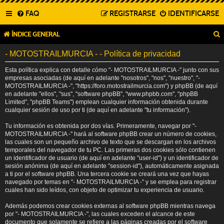
FAQ
REGISTRARSE
IDENTIFICARSE
ÍNDICE GENERAL
- MOTOSTRAILMURCIA - - Política de privacidad
Esta política explica con detalle cómo "- MOTOSTRAILMURCIA -" junto con sus
empresas asociadas (de aquí en adelante "nosotros", "nos", "nuestro", "-
MOTOSTRAILMURCIA -", "https://foro.motostrailmurcia.com") y phpBB (de aquí
en adelante "ellos", "sus", "software phpBB", "www.phpbb.com", "phpBB
Limited", "phpBB Teams") emplean cualquier información obtenida durante
cualquier sesión de uso por ti (de aquí en adelante "tu información").
Tu información es obtenida por dos vías. Primeramente, navegar por "-
MOTOSTRAILMURCIA -" hará al software phpBB crear un número de cookies,
las cuales son un pequeño archivo de texto que se descargan en los archivos
temporales del navegador de tu PC. Las primeras dos cookies sólo contienen
un identificador de usuario (de aquí en adelante "user-id") y un identificador de
sesión anónima (de aquí en adelante "session-id"), automáticamente asignada
a ti por el software phpBB. Una tercera cookie se creará una vez que hayas
navegado por temas en "- MOTOSTRAILMURCIA -" y se emplea para registrar
cuales han sido leídos, con objeto de optimizar tu experiencia de usuario.
Además podemos crear cookies externas al software phpBB mientras navega
por "- MOTOSTRAILMURCIA -", las cuales exceden el alcance de este
documento que solamente se refiere a las páginas creadas por el software