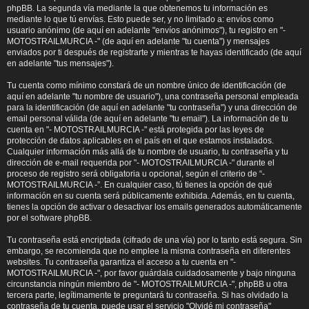
phpBB. La segunda vía mediante la que obtenemos tu información es
mediante lo que tú envías. Esto puede ser, y no limitado a: envíos como
usuario anónimo (de aquí en adelante "envíos anónimos"), tu registro en "-
MOTOSTRAILMURCIA -" (de aquí en adelante "tu cuenta") y mensajes
enviados por ti después de registrarte y mientras te hayas identificado (de aquí
en adelante "tus mensajes").
Tu cuenta como mínimo constará de un nombre único de identificación (de
aquí en adelante "tu nombre de usuario"), una contraseña personal empleada
para la identificación (de aquí en adelante "tu contraseña") y una dirección de
email personal válida (de aquí en adelante "tu email"). La información de tu
cuenta en "- MOTOSTRAILMURCIA -" está protegida por las leyes de
protección de datos aplicables en el país en el que estamos instalados.
Cualquier información más allá de tu nombre de usuario, tu contraseña y tu
dirección de e-mail requerida por "- MOTOSTRAILMURCIA -" durante el
proceso de registro será obligatoria u opcional, según el criterio de “-
MOTOSTRAILMURCIA -”. En cualquier caso, tú tienes la opción de qué
información en su cuenta será públicamente exhibida. Además, en tu cuenta,
tienes la opción de activar o desactivar los emails generados automáticamente
por el software phpBB.
Tu contraseña está encriptada (cifrado de una vía) por lo tanto está segura. Sin
embargo, se recomienda que no emplee la misma contraseña en diferentes
websites. Tu contraseña garantiza el acceso a tu cuenta en "-
MOTOSTRAILMURCIA -", por favor guárdala cuidadosamente y bajo ninguna
circunstancia ningún miembro de "- MOTOSTRAILMURCIA -", phpBB u otra
tercera parte, legítimamente te preguntará tu contraseña. Si has olvidado la
contraseña de tu cuenta, puede usar el servicio "Olvidé mi contraseña"