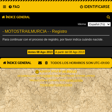
FAQ
IDENTIFICARSE
ÍNDICE GENERAL
Idioma:
- MOTOSTRAILMURCIA - - Registro
Para continuar con el proceso de registro, por favor indica cuándo naciste.
ÍNDICE GENERAL
TODOS LOS HORARIOS SON
UTC+01:00
AÇIEEED! STYLE BY
IAN BRADLEY
DESARROLLADO POR
PHPBB
® FORUM SOFTWARE © PHPBB LIMITED
TRADUCCIÓN AL ESPAÑOL POR
PHPBB ESPAÑA
PRIVACIDAD
|
CONDICIONES