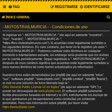
FAQ
REGISTRARSE
IDENTIFICARSE
ÍNDICE GENERAL
- MOTOSTRAILMURCIA - - Condiciones de uso
Al ingresar en "- MOTOSTRAILMURCIA -" (de aquí en adelante "nosotros",
"nos", "nuestro", "- MOTOSTRAILMURCIA -",
"https://foro.motostrailmurcia.com"), tú acuerdas estar legalmente sometido a
los siguientes términos. En caso contrario, por favor no te registres y/o uses "-
MOTOSTRAILMURCIA -". Podemos cambiar estos términos en cualquier
momento e intentaríamos avisarte, sin embargo sería prudente que los revises
por tu cuenta periódicamente. Seguir registrado a "- MOTOSTRAILMURCIA -"
después de esos cambios significa que acuerdas estar legalmente sometido a
esos nuevos términos tal como fueron actualizados y/o reformados.
Nuestros foros están desarrollados por phpBB (de aquí en adelante "ellos",
"sus", "software phpBB", "www.phpbb.com", "phpBB Limited", "phpBB Teams")
el cual es una solución de foros liberada bajo la “
GNU General Public License v2 en Ingles
” (de aquí en adelante "GPL") y
puede ser descargada de
www.phpbb.com
. El software phpBB solamente
facilita discusiones basadas en Internet y la GPL estrictamente los excluye de
lo que aprobamos y/o desaprobamos como conductas y/o contenido
permisible. Para más información sobre phpBB, por favor visita:
https://www.phpbb.com/
.