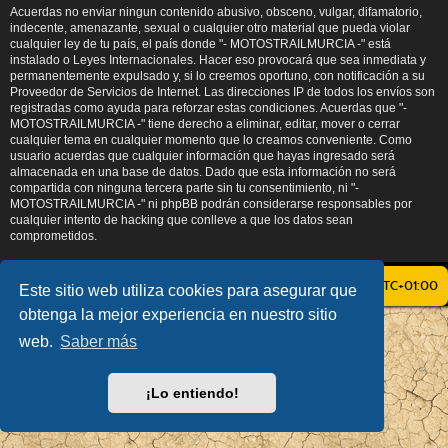
Acuerdas no enviar ningun contenido abusivo, obsceno, vulgar, difamatorio,
indecente, amenazante, sexual o cualquier otro material que pueda violar
cualquier ley de tu país, el país donde "- MOTOSTRAILMURCIA -" está
instalado o Leyes Internacionales. Hacer eso provocará que sea inmediata y
permanentemente expulsado y, si lo creemos oportuno, con notificación a su
Proveedor de Servicios de Internet. Las direcciones IP de todos los envíos son
registradas como ayuda para reforzar estas condiciones. Acuerdas que "-
MOTOSTRAILMURCIA -" tiene derecho a eliminar, editar, mover o cerrar
cualquier tema en cualquier momento que lo creamos conveniente. Como
usuario acuerdas que cualquier información que hayas ingresado será
almacenada en una base de datos. Dado que esta información no será
compartida con ninguna tercera parte sin tu consentimiento, ni "-
MOTOSTRAILMURCIA -" ni phpBB podrán considerarse responsables por
cualquier intento de hacking que conlleve a que los datos sean
comprometidos.
ÍNDICE GENERAL
TODOS LOS HORARIOS SON
UTC+01:00
Este sitio web utiliza cookies para asegurar que
obtenga la mejor experiencia en nuestro sitio
AÇIEEED! STYLE BY
IAN BRADLEY
web.
Saber más
DESARROLLADO POR
PHPBB
® FORUM SOFTWARE © PHPBB LIMITED
TRADUCCIÓN AL ESPAÑOL POR
PHPBB ESPAÑA
PRIVACIDAD
|
CONDICIONES
¡Lo entiendo!