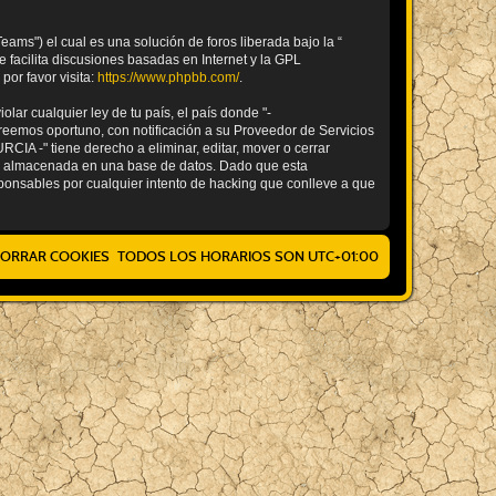
ams") el cual es una solución de foros liberada bajo la “
 facilita discusiones basadas en Internet y la GPL
or favor visita:
https://www.phpbb.com/
.
ar cualquier ley de tu país, el país donde "-
eemos oportuno, con notificación a su Proveedor de Servicios
IA -" tiene derecho a eliminar, editar, mover o cerrar
á almacenada en una base de datos. Dado que esta
onsables por cualquier intento de hacking que conlleve a que
ORRAR COOKIES
TODOS LOS HORARIOS SON
UTC+01:00