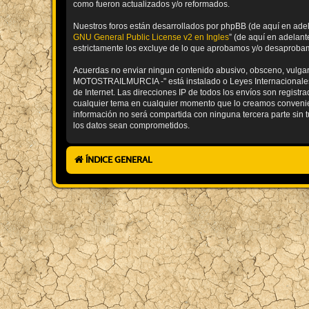
como fueron actualizados y/o reformados.
Nuestros foros están desarrollados por phpBB (de aquí en adela
GNU General Public License v2 en Ingles
” (de aquí en adelan
estrictamente los excluye de lo que aprobamos y/o desaprobam
Acuerdas no enviar ningun contenido abusivo, obsceno, vulgar, 
MOTOSTRAILMURCIA -" está instalado o Leyes Internacionales.
de Internet. Las direcciones IP de todos los envíos son regis
cualquier tema en cualquier momento que lo creamos conveni
información no será compartida con ninguna tercera parte sin
los datos sean comprometidos.
ÍNDICE GENERAL