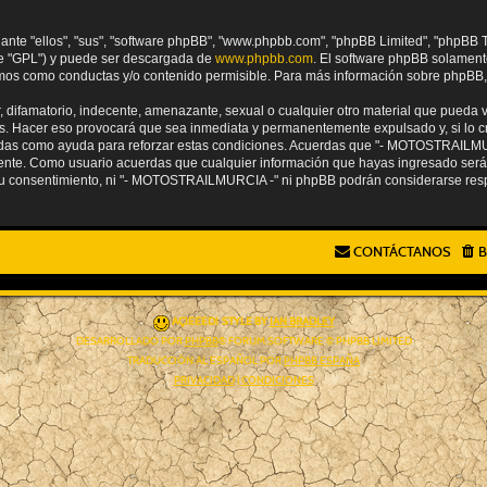
nte "ellos", "sus", "software phpBB", "www.phpbb.com", "phpBB Limited", "phpBB Te
te "GPL") y puede ser descargada de
www.phpbb.com
. El software phpBB solamente
os como conductas y/o contenido permisible. Para más información sobre phpBB, p
difamatorio, indecente, amenazante, sexual o cualquier otro material que pueda viol
 Hacer eso provocará que sea inmediata y permanentemente expulsado y, si lo cr
tradas como ayuda para reforzar estas condiciones. Acuerdas que "- MOTOSTRAILMURC
ente. Como usuario acuerdas que cualquier información que hayas ingresado ser
 tu consentimiento, ni "- MOTOSTRAILMURCIA -" ni phpBB podrán considerarse resp
CONTÁCTANOS
B
AÇIEEED! STYLE BY
IAN BRADLEY
DESARROLLADO POR
PHPBB
® FORUM SOFTWARE © PHPBB LIMITED
TRADUCCIÓN AL ESPAÑOL POR
PHPBB ESPAÑA
PRIVACIDAD
|
CONDICIONES