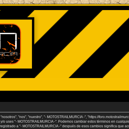
osotros", "nos", "nuestro", "- MOTOSTRAILMURCIA -", "https://foro.motostrailmurci
tres y/o uses "- MOTOSTRAILMURCIA -". Podemos cambiar estos términos en cualqui
r registrado a "- MOTOSTRAILMURCIA -" después de esos cambios significa que ac