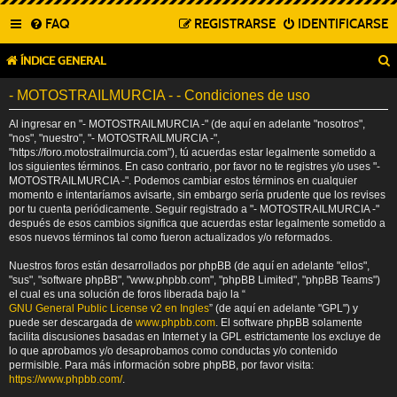
FAQ
REGISTRARSE
IDENTIFICARSE
ÍNDICE GENERAL
- MOTOSTRAILMURCIA - - Condiciones de uso
Al ingresar en "- MOTOSTRAILMURCIA -" (de aquí en adelante "nosotros",
"nos", "nuestro", "- MOTOSTRAILMURCIA -",
"https://foro.motostrailmurcia.com"), tú acuerdas estar legalmente sometido a
los siguientes términos. En caso contrario, por favor no te registres y/o uses "-
MOTOSTRAILMURCIA -". Podemos cambiar estos términos en cualquier
momento e intentaríamos avisarte, sin embargo sería prudente que los revises
por tu cuenta periódicamente. Seguir registrado a "- MOTOSTRAILMURCIA -"
después de esos cambios significa que acuerdas estar legalmente sometido a
esos nuevos términos tal como fueron actualizados y/o reformados.
Nuestros foros están desarrollados por phpBB (de aquí en adelante "ellos",
"sus", "software phpBB", "www.phpbb.com", "phpBB Limited", "phpBB Teams")
el cual es una solución de foros liberada bajo la “
GNU General Public License v2 en Ingles
” (de aquí en adelante "GPL") y
puede ser descargada de
www.phpbb.com
. El software phpBB solamente
facilita discusiones basadas en Internet y la GPL estrictamente los excluye de
lo que aprobamos y/o desaprobamos como conductas y/o contenido
permisible. Para más información sobre phpBB, por favor visita:
https://www.phpbb.com/
.