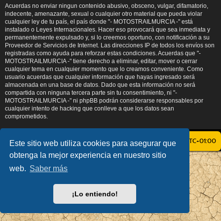
Acuerdas no enviar ningun contenido abusivo, obsceno, vulgar, difamatorio,
indecente, amenazante, sexual o cualquier otro material que pueda violar
cualquier ley de tu país, el país donde "- MOTOSTRAILMURCIA -" está
instalado o Leyes Internacionales. Hacer eso provocará que sea inmediata y
permanentemente expulsado y, si lo creemos oportuno, con notificación a su
Proveedor de Servicios de Internet. Las direcciones IP de todos los envíos son
registradas como ayuda para reforzar estas condiciones. Acuerdas que "-
MOTOSTRAILMURCIA -" tiene derecho a eliminar, editar, mover o cerrar
cualquier tema en cualquier momento que lo creamos conveniente. Como
usuario acuerdas que cualquier información que hayas ingresado será
almacenada en una base de datos. Dado que esta información no será
compartida con ninguna tercera parte sin tu consentimiento, ni "-
MOTOSTRAILMURCIA -" ni phpBB podrán considerarse responsables por
cualquier intento de hacking que conlleve a que los datos sean
comprometidos.
ÍNDICE GENERAL
TODOS LOS HORARIOS SON
UTC+01:00
Este sitio web utiliza cookies para asegurar que
obtenga la mejor experiencia en nuestro sitio
AÇIEEED! STYLE BY
IAN BRADLEY
web.
Saber más
DESARROLLADO POR
PHPBB
® FORUM SOFTWARE © PHPBB LIMITED
TRADUCCIÓN AL ESPAÑOL POR
PHPBB ESPAÑA
PRIVACIDAD
|
CONDICIONES
¡Lo entiendo!