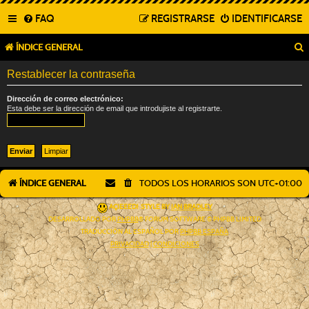
FAQ
REGISTRARSE
IDENTIFICARSE
ÍNDICE GENERAL
Restablecer la contraseña
Dirección de correo electrónico:
Esta debe ser la dirección de email que introdujiste al registrarte.
ÍNDICE GENERAL
TODOS LOS HORARIOS SON
UTC+01:00
AÇIEEED! STYLE BY
IAN BRADLEY
DESARROLLADO POR
PHPBB
® FORUM SOFTWARE © PHPBB LIMITED
TRADUCCIÓN AL ESPAÑOL POR
PHPBB ESPAÑA
PRIVACIDAD
|
CONDICIONES