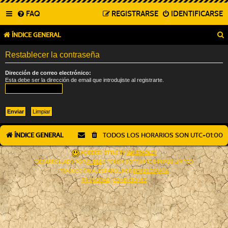
FAQ
REGISTRARSE
IDENTIFICARSE
ÍNDICE GENERAL
Restablecer la contraseña
Dirección de correo electrónico:
Esta debe ser la dirección de email que introdujiste al registrarte.
ÍNDICE GENERAL
TODOS LOS HORARIOS SON
UTC+01:00
AÇIEEED! STYLE BY
IAN BRADLEY
DESARROLLADO POR
PHPBB
® FORUM SOFTWARE © PHPBB LIMITED
TRADUCCIÓN AL ESPAÑOL POR
PHPBB ESPAÑA
PRIVACIDAD
|
CONDICIONES