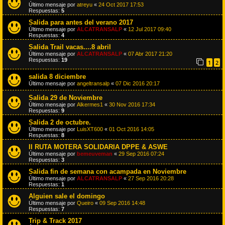
Último mensaje por
atreyu
«
24 Oct 2017 17:53
Respuestas:
5
Salida para antes del verano 2017
Último mensaje por
ALCATRANSALP
«
12 Jul 2017 09:40
Respuestas:
4
Salida Trail vacas....8 abril
Último mensaje por
ALCATRANSALP
«
07 Abr 2017 21:20
Respuestas:
19
1
2
salida 8 diciembre
Último mensaje por
angeltransalp
«
07 Dic 2016 20:17
Salida 29 de Noviembre
Último mensaje por
Alkermes1
«
30 Nov 2016 17:34
Respuestas:
9
Salida 2 de octubre.
Último mensaje por
LuisXT600
«
01 Oct 2016 14:05
Respuestas:
8
II RUTA MOTERA SOLIDARIA DPPE & ASWE
Último mensaje por
bemeuveman
«
29 Sep 2016 07:24
Respuestas:
3
Salida fin de semana con acampada en Noviembre
Último mensaje por
ALCATRANSALP
«
27 Sep 2016 20:28
Respuestas:
1
Alguien sale el domingo
Último mensaje por
Queiro
«
09 Sep 2016 14:48
Respuestas:
7
Trip & Track 2017