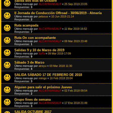
Salida dos días en Octubre
Último mensaje por
ALCATRANSALP
«
25 Sep 2019 23:05
Respuestas:
3
II Jornada de Conducción Offroad - 30/06/2019 - Almería
Último mensaje por
pelusus
«
10 Jun 2019 21:14
Respuestas:
2
Ruta acampada
Último mensaje por
ALCATRANSALP
«
11 Mar 2019 16:52
Respuestas:
7
Ruta On con acompañante
Último mensaje por
ALCATRANSALP
«
09 Mar 2019 23:48
Respuestas:
1
Salidas 9 y 10 de Marzo de 2019
Último mensaje por
SaTa
«
09 Mar 2019 17:09
Respuestas:
9
Sábado 3 de Marzo
Último mensaje por
atreyu
«
03 Mar 2018 11:30
Respuestas:
4
SALIDA SÁBADO 17 DE FEBRERO DE 2018
Último mensaje por
mimgo
«
16 Feb 2018 20:04
Respuestas:
3
Alguien para salir el próximo Jueves
Último mensaje por
ALCATRANSALP
«
02 Feb 2018 09:54
Respuestas:
2
Grupo fines de semana
Último mensaje por
ALCATRANSALP
«
17 Ene 2018 21:49
Respuestas:
3
SALIDA OCTUBRE 2017