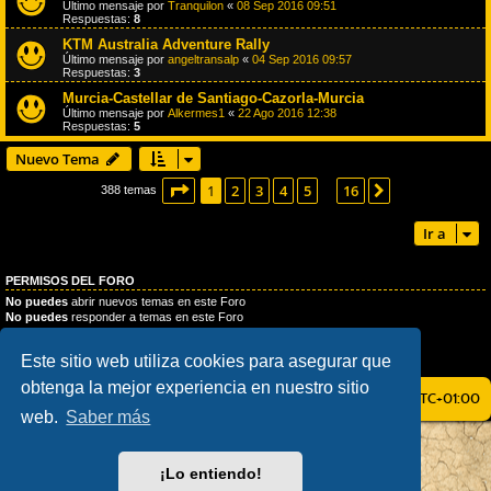
Último mensaje por
Tranquilon
«
08 Sep 2016 09:51
Respuestas:
8
KTM Australia Adventure Rally
Último mensaje por
angeltransalp
«
04 Sep 2016 09:57
Respuestas:
3
Murcia-Castellar de Santiago-Cazorla-Murcia
Último mensaje por
Alkermes1
«
22 Ago 2016 12:38
Respuestas:
5
Nuevo Tema
Página
1
de
16
1
2
3
4
5
16
Siguiente
388 temas
…
Ir a
PERMISOS DEL FORO
No puedes
abrir nuevos temas en este Foro
No puedes
responder a temas en este Foro
No puedes
editar sus mensajes en este Foro
No puedes
borrar sus mensajes en este Foro
Este sitio web utiliza cookies para asegurar que
No puedes
enviar adjuntos en este Foro
obtenga la mejor experiencia en nuestro sitio
ÍNDICE GENERAL
TODOS LOS HORARIOS SON
UTC+01:00
web.
Saber más
AÇIEEED! STYLE BY
IAN BRADLEY
DESARROLLADO POR
PHPBB
® FORUM SOFTWARE © PHPBB LIMITED
¡Lo entiendo!
TRADUCCIÓN AL ESPAÑOL POR
PHPBB ESPAÑA