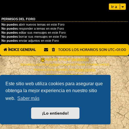
Ir a
PERMISOS DEL FORO
No puedes
abrir nuevos temas en este Foro
No puedes
responder a temas en este Foro
No puedes
editar sus mensajes en este Foro
No puedes
borrar sus mensajes en este Foro
No puedes
enviar adjuntos en este Foro
ÍNDICE GENERAL
TODOS LOS HORARIOS SON
UTC+01:00
AÇIEEED! STYLE BY
IAN BRADLEY
DESARROLLADO POR
PHPBB
® FORUM SOFTWARE © PHPBB LIMITED
TRADUCCIÓN AL ESPAÑOL POR
PHPBB ESPAÑA
PRIVACIDAD
|
CONDICIONES
Este sitio web utiliza cookies para asegurar que
obtenga la mejor experiencia en nuestro sitio
web.
Saber más
¡Lo entiendo!