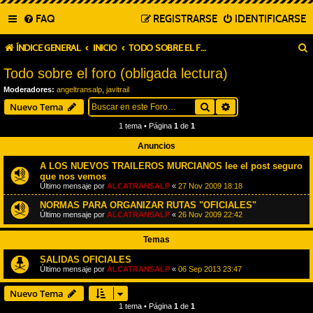
FAQ
REGISTRARSE
IDENTIFICARSE
ÍNDICE GENERAL
INICIO
TODO SOBRE EL FORO (OBLIGADA LECTURA)
Todo sobre el foro (obligada lectura)
Moderadores:
angeltransalp
,
javitrail
Buscar
Búsqueda avanza
Nuevo Tema
1 tema • Página
1
de
1
Anuncios
A LOS NUEVOS TRAILEROS MURCIANOS lee el post seguro
que nos vemos
Último mensaje por
ALCATRANSALP
«
27 Nov 2009 18:18
NORMAS PARA ORGANIZAR RUTAS "OFICIALES"
Último mensaje por
ALCATRANSALP
«
26 Nov 2009 22:42
Temas
SALIDAS OFICIALES
Último mensaje por
ALCATRANSALP
«
06 Sep 2013 23:47
Nuevo Tema
1 tema • Página
1
de
1