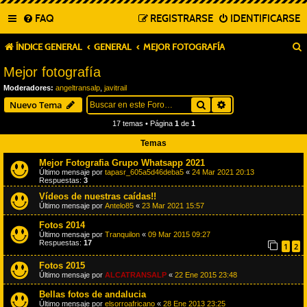
FAQ
REGISTRARSE
IDENTIFICARSE
ÍNDICE GENERAL
GENERAL
MEJOR FOTOGRAFÍA
Mejor fotografía
Moderadores:
angeltransalp
,
javitrail
Buscar
Búsqueda avanza
Nuevo Tema
17 temas • Página
1
de
1
Temas
Mejor Fotografia Grupo Whatsapp 2021
Último mensaje por
tapasr_605a5d46deba5
«
24 Mar 2021 20:13
Respuestas:
3
Vídeos de nuestras caídas!!
Último mensaje por
Antelo85
«
23 Mar 2021 15:57
Fotos 2014
Último mensaje por
Tranquilon
«
09 Mar 2015 09:27
Respuestas:
17
1
2
Fotos 2015
Último mensaje por
ALCATRANSALP
«
22 Ene 2015 23:48
Bellas fotos de andalucia
Último mensaje por
elsorroafricano
«
28 Ene 2013 23:25