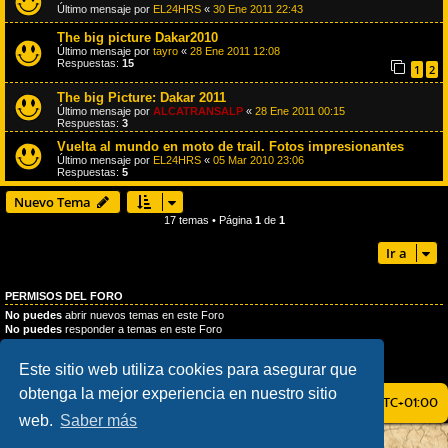
Último mensaje por
EL24HRS
«
30 Ene 2011 22:43
The big picture Dakar2010
Último mensaje por
tayro
«
28 Ene 2011 12:08
Respuestas:
15
1
2
The big Picture: Dakar 2011
Último mensaje por
ALCATRANSALP
«
28 Ene 2011 00:15
Respuestas:
3
Vuelta al mundo en moto de trail. Fotos impresionantes
Último mensaje por
EL24HRS
«
05 Mar 2010 23:06
Respuestas:
5
Nuevo Tema
17 temas • Página
1
de
1
Ir a
PERMISOS DEL FORO
No puedes
abrir nuevos temas en este Foro
No puedes
responder a temas en este Foro
No puedes
editar sus mensajes en este Foro
No puedes
borrar sus mensajes en este Foro
Este sitio web utiliza cookies para asegurar que
No puedes
enviar adjuntos en este Foro
obtenga la mejor experiencia en nuestro sitio
ÍNDICE GENERAL
TODOS LOS HORARIOS SON
UTC+01:00
web.
Saber más
AÇIEEED! STYLE BY
IAN BRADLEY