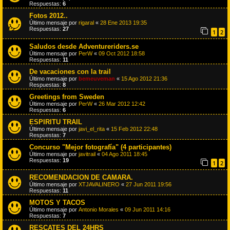
Respuestas:
6
Fotos 2012..
Último mensaje por
rigaral
«
28 Ene 2013 19:35
Respuestas:
27
1
2
Saludos desde Adventureriders.se
Último mensaje por
PerW
«
09 Oct 2012 18:58
Respuestas:
11
De vacaciones con la trail
Último mensaje por
bemeuveman
«
15 Ago 2012 21:36
Respuestas:
8
Greetings from Sweden
Último mensaje por
PerW
«
26 Mar 2012 12:42
Respuestas:
6
ESPIRITU TRAIL
Último mensaje por
javi_el_rita
«
15 Feb 2012 22:48
Respuestas:
7
Concurso "Mejor fotografía" (4 participantes)
Último mensaje por
javitrail
«
04 Ago 2011 18:45
Respuestas:
19
1
2
RECOMENDACION DE CAMARA.
Último mensaje por
XTJAVALINERO
«
27 Jun 2011 19:56
Respuestas:
11
MOTOS Y TACOS
Último mensaje por
Antonio Morales
«
09 Jun 2011 14:16
Respuestas:
7
RESCATES DEL 24HRS