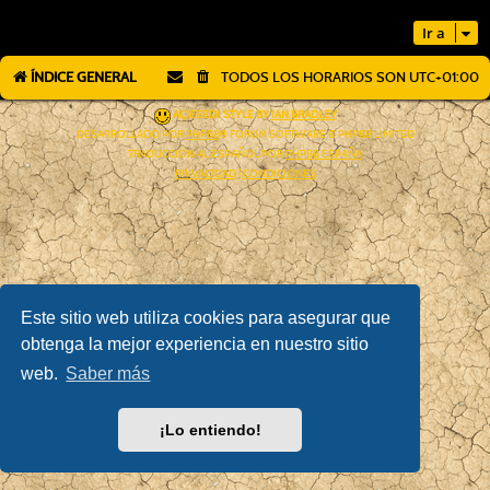
Ir a
ÍNDICE GENERAL
TODOS LOS HORARIOS SON
UTC+01:00
AÇIEEED! STYLE BY
IAN BRADLEY
DESARROLLADO POR
PHPBB
® FORUM SOFTWARE © PHPBB LIMITED
TRADUCCIÓN AL ESPAÑOL POR
PHPBB ESPAÑA
PRIVACIDAD
|
CONDICIONES
Este sitio web utiliza cookies para asegurar que
obtenga la mejor experiencia en nuestro sitio
web.
Saber más
¡Lo entiendo!