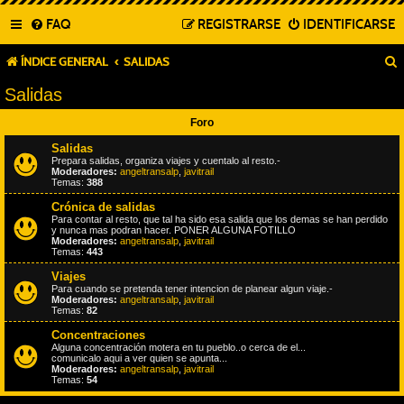
FAQ
REGISTRARSE
IDENTIFICARSE
ÍNDICE GENERAL
SALIDAS
Salidas
Foro
Salidas
Prepara salidas, organiza viajes y cuentalo al resto.-
Moderadores:
angeltransalp
,
javitrail
Temas:
388
Crónica de salidas
Para contar al resto, que tal ha sido esa salida que los demas se han perdido
y nunca mas podran hacer. PONER ALGUNA FOTILLO
Moderadores:
angeltransalp
,
javitrail
Temas:
443
Viajes
Para cuando se pretenda tener intencion de planear algun viaje.-
Moderadores:
angeltransalp
,
javitrail
Temas:
82
Concentraciones
Alguna concentración motera en tu pueblo..o cerca de el...
comunicalo aqui a ver quien se apunta...
Moderadores:
angeltransalp
,
javitrail
Temas:
54