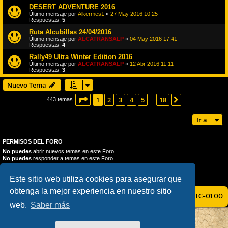
DESERT ADVENTURE 2016
Último mensaje por
Alkermes1
«
27 May 2016 10:25
Respuestas:
5
Ruta Alcubillas 24/04/2016
Último mensaje por
ALCATRANSALP
«
04 May 2016 17:41
Respuestas:
4
Rally49 Ultra Winter Edition 2016
Último mensaje por
ALCATRANSALP
«
12 Abr 2016 11:11
Respuestas:
3
Nuevo Tema
Página
1
de
18
1
2
3
4
5
18
Siguiente
443 temas
…
Ir a
PERMISOS DEL FORO
No puedes
abrir nuevos temas en este Foro
No puedes
responder a temas en este Foro
No puedes
editar sus mensajes en este Foro
No puedes
borrar sus mensajes en este Foro
Este sitio web utiliza cookies para asegurar que
No puedes
enviar adjuntos en este Foro
obtenga la mejor experiencia en nuestro sitio
ÍNDICE GENERAL
TODOS LOS HORARIOS SON
UTC+01:00
web.
Saber más
AÇIEEED! STYLE BY
IAN BRADLEY
DESARROLLADO POR
PHPBB
® FORUM SOFTWARE © PHPBB LIMITED