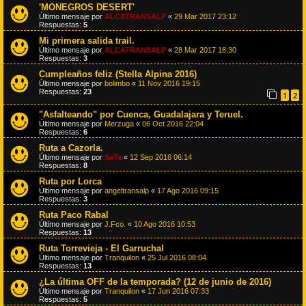
'MONEGROS DESERT'
Último mensaje por
ALCATRANSALP
«
29 Mar 2017 23:12
Respuestas:
5
Mi primera salida trail.
Último mensaje por
ALCATRANSALP
«
28 Mar 2017 18:30
Respuestas:
3
Cumpleaños feliz (Stella Alpina 2016)
Último mensaje por
bolimbo
«
11 Nov 2016 19:15
Respuestas:
23
1
2
"Asfalteando" por Cuenca, Guadalajara y Teruel.
Último mensaje por
Merzuga
«
06 Oct 2016 22:04
Respuestas:
6
Ruta a Cazorla.
Último mensaje por
SaTa
«
12 Sep 2016 06:14
Respuestas:
8
Ruta por Lorca
Último mensaje por
angeltransalp
«
17 Ago 2016 09:15
Respuestas:
3
Ruta Paco Rabal
Último mensaje por
J.Fco.
«
10 Ago 2016 10:53
Respuestas:
13
Ruta Torrevieja - El Garruchal
Último mensaje por
Tranquilon
«
25 Jul 2016 08:04
Respuestas:
13
¿La última OFF de la temporada? (12 de junio de 2016)
Último mensaje por
Tranquilon
«
17 Jun 2016 07:33
Respuestas:
5