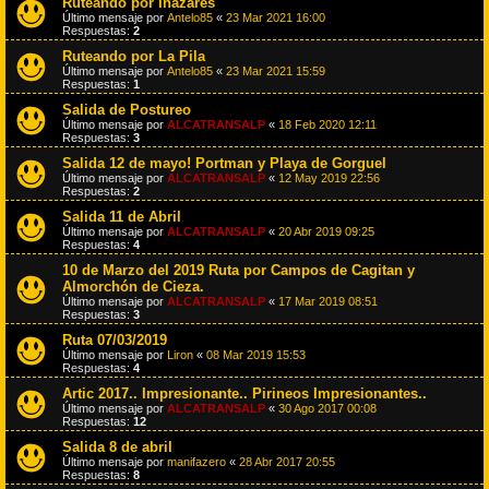
Ruteando por Inazares
Último mensaje por
Antelo85
«
23 Mar 2021 16:00
Respuestas:
2
Ruteando por La Pila
Último mensaje por
Antelo85
«
23 Mar 2021 15:59
Respuestas:
1
Salida de Postureo
Último mensaje por
ALCATRANSALP
«
18 Feb 2020 12:11
Respuestas:
3
Salida 12 de mayo! Portman y Playa de Gorguel
Último mensaje por
ALCATRANSALP
«
12 May 2019 22:56
Respuestas:
2
Salida 11 de Abril
Último mensaje por
ALCATRANSALP
«
20 Abr 2019 09:25
Respuestas:
4
10 de Marzo del 2019 Ruta por Campos de Cagitan y
Almorchón de Cieza.
Último mensaje por
ALCATRANSALP
«
17 Mar 2019 08:51
Respuestas:
3
Ruta 07/03/2019
Último mensaje por
Liron
«
08 Mar 2019 15:53
Respuestas:
4
Artic 2017.. Impresionante.. Pirineos Impresionantes..
Último mensaje por
ALCATRANSALP
«
30 Ago 2017 00:08
Respuestas:
12
Salida 8 de abril
Último mensaje por
manifazero
«
28 Abr 2017 20:55
Respuestas:
8