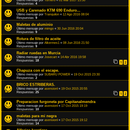
Último mensaje por
Tornero
«
01 Mar 2017 13:50
Respuestas:
4
USB y Carenado KTM 690 Enduro...
Último mensaje por
Tranquilon
«
12 Ago 2016 08:04
Respuestas:
9
Maletas de aluminio
Último mensaje por
mimgo
«
30 Jun 2016 20:04
Respuestas:
9
Rotura de filtro de aceite
Último mensaje por
Alkermes1
«
08 Jun 2016 21:50
Respuestas:
9
Radiar ruedas en Murcia
Último mensaje por
Josecart
«
14 Abr 2016 19:58
Respuestas:
18
1
2
Chapuza con el escape.
Último mensaje por
SUBARU POWER
«
19 Oct 2015 23:30
Respuestas:
2
BRICO ESTRIBERAS.
Último mensaje por
asensionl
«
19 Oct 2015 20:55
Respuestas:
25
1
2
Preparacion furgoneta por Capitanalmendra
Último mensaje por
asensionl
«
17 Oct 2015 19:19
Respuestas:
10
maletas para mi negra
Último mensaje por
asensionl
«
17 Oct 2015 19:12
Respuestas:
14