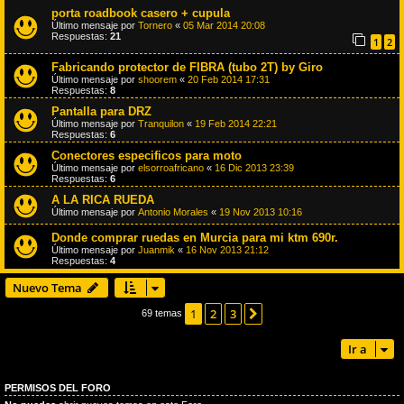
porta roadbook casero + cupula
Último mensaje por
Tornero
«
05 Mar 2014 20:08
Respuestas:
21
1
2
Fabricando protector de FIBRA (tubo 2T) by Giro
Último mensaje por
shoorem
«
20 Feb 2014 17:31
Respuestas:
8
Pantalla para DRZ
Último mensaje por
Tranquilon
«
19 Feb 2014 22:21
Respuestas:
6
Conectores especificos para moto
Último mensaje por
elsorroafricano
«
16 Dic 2013 23:39
Respuestas:
6
A LA RICA RUEDA
Último mensaje por
Antonio Morales
«
19 Nov 2013 10:16
Donde comprar ruedas en Murcia para mi ktm 690r.
Último mensaje por
Juanmik
«
16 Nov 2013 21:12
Respuestas:
4
Nuevo Tema
1
2
3
Siguiente
69 temas
Ir a
PERMISOS DEL FORO