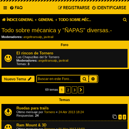
FAQ
REGISTRARSE
IDENTIFICARSE
ÍNDICE GENERAL
GENERAL
TODO SOBRE MÉCANICA Y "ÑAPAS" DIVERSAS.-
Todo sobre mécanica y "ÑAPAS" diversas.-
Moderadores:
angeltransalp
,
javitrail
Foro
El rincon de Tornero
Las Chapuzillas del Sr Tornero
Moderadores:
angeltransalp
,
javitrail
Temas:
3
Buscar
Búsqueda avanza
Nuevo Tema
1
2
3
Siguiente
69 temas
Temas
Ruedas para trails
Último mensaje por
Tornero
«
24 Abr 2013 18:24
Respuestas:
24
1
2
Ram Mount & 3D