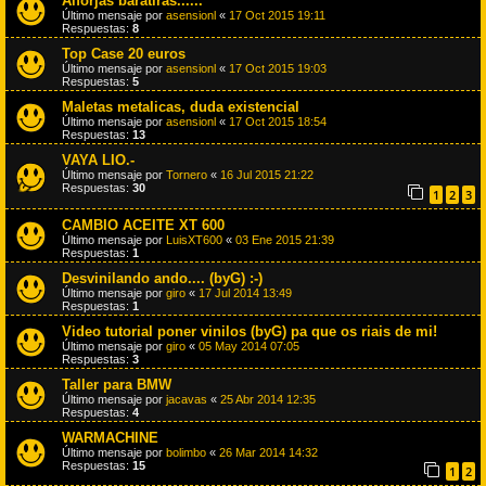
Alforjas baratiras......
Último mensaje por
asensionl
«
17 Oct 2015 19:11
Respuestas:
8
Top Case 20 euros
Último mensaje por
asensionl
«
17 Oct 2015 19:03
Respuestas:
5
Maletas metalicas, duda existencial
Último mensaje por
asensionl
«
17 Oct 2015 18:54
Respuestas:
13
VAYA LIO.-
Último mensaje por
Tornero
«
16 Jul 2015 21:22
Respuestas:
30
1
2
3
CAMBIO ACEITE XT 600
Último mensaje por
LuisXT600
«
03 Ene 2015 21:39
Respuestas:
1
Desvinilando ando.... (byG) :-)
Último mensaje por
giro
«
17 Jul 2014 13:49
Respuestas:
1
Video tutorial poner vinilos (byG) pa que os riais de mi!
Último mensaje por
giro
«
05 May 2014 07:05
Respuestas:
3
Taller para BMW
Último mensaje por
jacavas
«
25 Abr 2014 12:35
Respuestas:
4
WARMACHINE
Último mensaje por
bolimbo
«
26 Mar 2014 14:32
Respuestas:
15
1
2