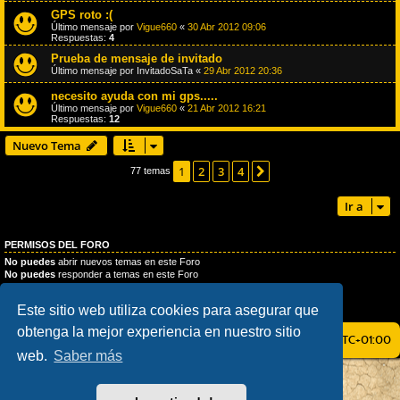
GPS roto :(
Último mensaje por
Vigue660
«
30 Abr 2012 09:06
Respuestas:
4
Prueba de mensaje de invitado
Último mensaje por
InvitadoSaTa
«
29 Abr 2012 20:36
necesito ayuda con mi gps.....
Último mensaje por
Vigue660
«
21 Abr 2012 16:21
Respuestas:
12
Nuevo Tema
1
2
3
4
Siguiente
77 temas
Ir a
PERMISOS DEL FORO
No puedes
abrir nuevos temas en este Foro
No puedes
responder a temas en este Foro
No puedes
editar sus mensajes en este Foro
No puedes
borrar sus mensajes en este Foro
Este sitio web utiliza cookies para asegurar que
No puedes
enviar adjuntos en este Foro
obtenga la mejor experiencia en nuestro sitio
ÍNDICE GENERAL
TODOS LOS HORARIOS SON
UTC+01:00
web.
Saber más
AÇIEEED! STYLE BY
IAN BRADLEY
DESARROLLADO POR
PHPBB
® FORUM SOFTWARE © PHPBB LIMITED