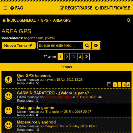
FAQ
REGISTRARSE
IDENTIFICARSE
ÍNDICE GENERAL
GPS
AREA GPS
AREA GPS
Moderadores:
angeltransalp
,
javitrail
Buscar
Búsqueda avanza
Nuevo Tema
1
2
3
4
Siguiente
77 temas
Temas
Que GPS tenemos
Último mensaje por
tayro
«
18 Abr 2012 12:26
Respuestas:
51
1
2
3
4
GARMIN BARATERO - ¿Valdra la pena?
Último mensaje por
ALCATRANSALP
«
09 Dic 2016 23:46
Respuestas:
1
Duda gps de garmin
Último mensaje por
Tranquilon
«
28 Ene 2015 20:27
Respuestas:
6
Mapsource y android
Último mensaje por
burgman1968
«
30 May 2014 10:46
Respuestas:
11