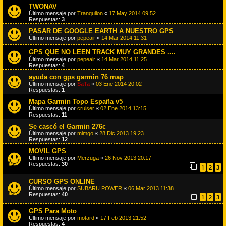
TWONAV
Último mensaje por
Tranquilon
«
17 May 2014 09:52
Respuestas:
3
PASAR DE GOOGLE EARTH A NUESTRO GPS
Último mensaje por
pepeair
«
14 Mar 2014 11:31
GPS QUE NO LEEN TRACK MUY GRANDES ....
Último mensaje por
pepeair
«
14 Mar 2014 11:25
Respuestas:
4
ayuda con gps garmin 76 map
Último mensaje por
SaTa
«
03 Ene 2014 20:02
Respuestas:
1
Mapa Garmin Topo España v5
Último mensaje por
cruiser
«
02 Ene 2014 13:15
Respuestas:
11
Se cascó el Garmin 276c
Último mensaje por
mimgo
«
28 Dic 2013 19:23
Respuestas:
12
MOVIL GPS
Último mensaje por
Merzuga
«
26 Nov 2013 20:17
Respuestas:
30
1
2
3
CURSO GPS ONLINE
Último mensaje por
SUBARU POWER
«
06 Mar 2013 11:38
Respuestas:
40
1
2
3
GPS Para Moto
Último mensaje por
motard
«
17 Feb 2013 21:52
Respuestas:
4