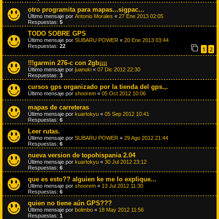
otro programita para mapas...sigpac...
Último mensaje por
Antonio Morales
«
27 Ene 2013 02:05
Respuestas:
5
TODO SOBRE GPS
Último mensaje por
SUBARU POWER
«
20 Ene 2013 03:44
Respuestas:
22
1
2
!!!garmin 276-c con 2gb¡¡¡¡
Último mensaje por
juanuki
«
07 Dic 2012 22:30
Respuestas:
3
cursos gps organizado por la tienda del gps.,.
Último mensaje por
shoorem
«
05 Oct 2012 10:06
mapas de carreteras
Último mensaje por
kuartokyu
«
05 Sep 2012 10:41
Respuestas:
6
Leer rutas.
Último mensaje por
SUBARU POWER
«
29 Ago 2012 21:44
Respuestas:
6
nueva version de topohispania 2.04
Último mensaje por
kuartokyu
«
30 Jul 2012 23:12
Respuestas:
6
que es esto?? alguien ke me lo explique...
Último mensaje por
shoorem
«
13 Jul 2012 11:30
Respuestas:
6
quien no tiene aún GPS???
Último mensaje por
bolimbo
«
18 May 2012 11:56
Respuestas:
1