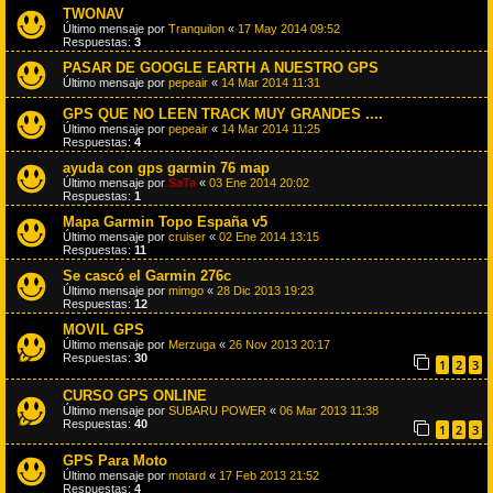
TWONAV
Último mensaje por
Tranquilon
«
17 May 2014 09:52
Respuestas:
3
PASAR DE GOOGLE EARTH A NUESTRO GPS
Último mensaje por
pepeair
«
14 Mar 2014 11:31
GPS QUE NO LEEN TRACK MUY GRANDES ....
Último mensaje por
pepeair
«
14 Mar 2014 11:25
Respuestas:
4
ayuda con gps garmin 76 map
Último mensaje por
SaTa
«
03 Ene 2014 20:02
Respuestas:
1
Mapa Garmin Topo España v5
Último mensaje por
cruiser
«
02 Ene 2014 13:15
Respuestas:
11
Se cascó el Garmin 276c
Último mensaje por
mimgo
«
28 Dic 2013 19:23
Respuestas:
12
MOVIL GPS
Último mensaje por
Merzuga
«
26 Nov 2013 20:17
Respuestas:
30
1
2
3
CURSO GPS ONLINE
Último mensaje por
SUBARU POWER
«
06 Mar 2013 11:38
Respuestas:
40
1
2
3
GPS Para Moto
Último mensaje por
motard
«
17 Feb 2013 21:52
Respuestas:
4