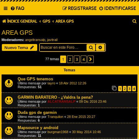
FAQ
REGISTRARSE
IDENTIFICARSE
ÍNDICE GENERAL
GPS
AREA GPS
AREA GPS
Moderadores:
angeltransalp
,
javitrail
Buscar
Búsqueda avanza
Nuevo Tema
1
2
3
4
Siguiente
77 temas
Temas
Que GPS tenemos
Último mensaje por
tayro
«
18 Abr 2012 12:26
Respuestas:
51
1
2
3
4
GARMIN BARATERO - ¿Valdra la pena?
Último mensaje por
ALCATRANSALP
«
09 Dic 2016 23:46
Respuestas:
1
Duda gps de garmin
Último mensaje por
Tranquilon
«
28 Ene 2015 20:27
Respuestas:
6
Mapsource y android
Último mensaje por
burgman1968
«
30 May 2014 10:46
Respuestas:
11