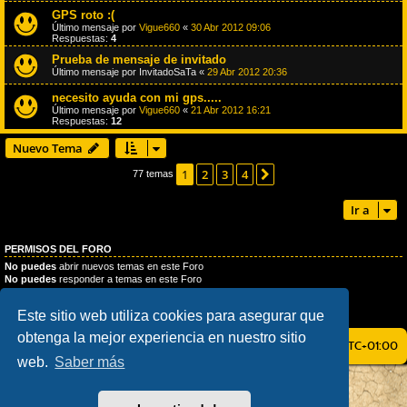
GPS roto :(
Último mensaje por
Vigue660
«
30 Abr 2012 09:06
Respuestas:
4
Prueba de mensaje de invitado
Último mensaje por
InvitadoSaTa
«
29 Abr 2012 20:36
necesito ayuda con mi gps.....
Último mensaje por
Vigue660
«
21 Abr 2012 16:21
Respuestas:
12
Nuevo Tema
1
2
3
4
Siguiente
77 temas
Ir a
PERMISOS DEL FORO
No puedes
abrir nuevos temas en este Foro
No puedes
responder a temas en este Foro
No puedes
editar sus mensajes en este Foro
No puedes
borrar sus mensajes en este Foro
Este sitio web utiliza cookies para asegurar que
No puedes
enviar adjuntos en este Foro
obtenga la mejor experiencia en nuestro sitio
ÍNDICE GENERAL
TODOS LOS HORARIOS SON
UTC+01:00
web.
Saber más
AÇIEEED! STYLE BY
IAN BRADLEY
DESARROLLADO POR
PHPBB
® FORUM SOFTWARE © PHPBB LIMITED