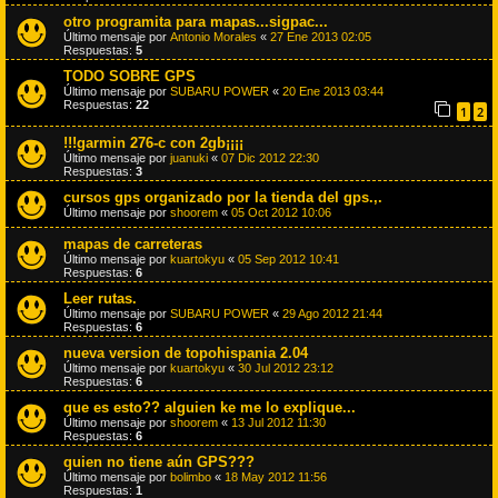
otro programita para mapas...sigpac...
Último mensaje por
Antonio Morales
«
27 Ene 2013 02:05
Respuestas:
5
TODO SOBRE GPS
Último mensaje por
SUBARU POWER
«
20 Ene 2013 03:44
Respuestas:
22
1
2
!!!garmin 276-c con 2gb¡¡¡¡
Último mensaje por
juanuki
«
07 Dic 2012 22:30
Respuestas:
3
cursos gps organizado por la tienda del gps.,.
Último mensaje por
shoorem
«
05 Oct 2012 10:06
mapas de carreteras
Último mensaje por
kuartokyu
«
05 Sep 2012 10:41
Respuestas:
6
Leer rutas.
Último mensaje por
SUBARU POWER
«
29 Ago 2012 21:44
Respuestas:
6
nueva version de topohispania 2.04
Último mensaje por
kuartokyu
«
30 Jul 2012 23:12
Respuestas:
6
que es esto?? alguien ke me lo explique...
Último mensaje por
shoorem
«
13 Jul 2012 11:30
Respuestas:
6
quien no tiene aún GPS???
Último mensaje por
bolimbo
«
18 May 2012 11:56
Respuestas:
1