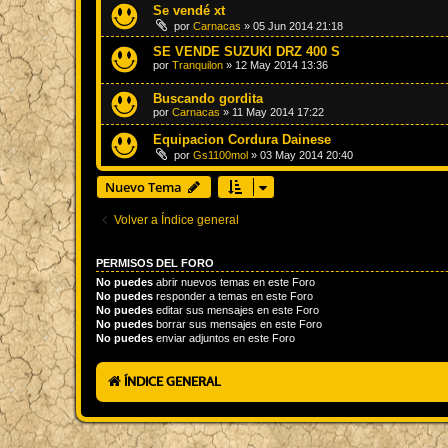
Se vendé xt
por
Carnacas
»
05 Jun 2014 21:18
SE VENDE SUZUKI DRZ 400 S
por
Tranquilon
»
12 May 2014 13:36
Buscando gordita
por
Carnacas
»
11 May 2014 17:22
Equipacion Cordura Dainese
por
Gs1100mol
»
03 May 2014 20:40
Nuevo Tema
Volver a Índice general
PERMISOS DEL FORO
No puedes
abrir nuevos temas en este Foro
No puedes
responder a temas en este Foro
No puedes
editar sus mensajes en este Foro
No puedes
borrar sus mensajes en este Foro
No puedes
enviar adjuntos en este Foro
ÍNDICE GENERAL