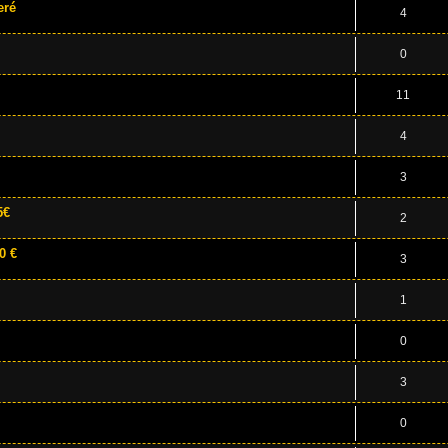
eré
4
0
11
4
3
5€
2
0 €
3
1
0
3
0