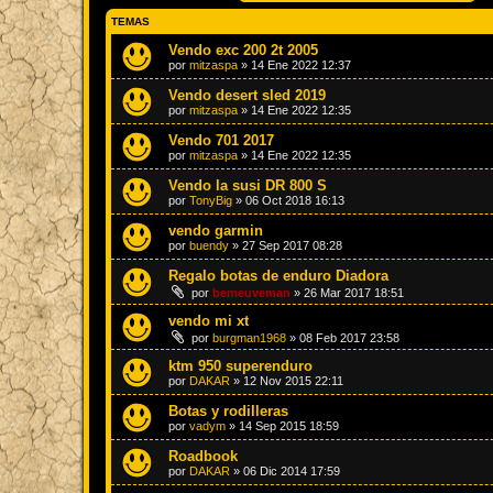
TEMAS
Vendo exc 200 2t 2005
por
mitzaspa
»
14 Ene 2022 12:37
Vendo desert sled 2019
por
mitzaspa
»
14 Ene 2022 12:35
Vendo 701 2017
por
mitzaspa
»
14 Ene 2022 12:35
Vendo la susi DR 800 S
por
TonyBig
»
06 Oct 2018 16:13
vendo garmin
por
buendy
»
27 Sep 2017 08:28
Regalo botas de enduro Diadora
por
bemeuveman
»
26 Mar 2017 18:51
vendo mi xt
por
burgman1968
»
08 Feb 2017 23:58
ktm 950 superenduro
por
DAKAR
»
12 Nov 2015 22:11
Botas y rodilleras
por
vadym
»
14 Sep 2015 18:59
Roadbook
por
DAKAR
»
06 Dic 2014 17:59