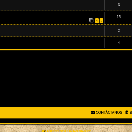
3
15
1
2
2
4
CONTÁCTANOS
B
AÇIEEED! STYLE BY
IAN BRADLEY