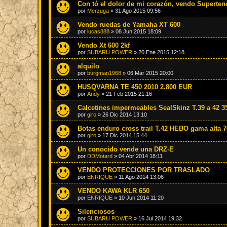
Con tó el dolor de mi corazón, vendo Superten
por
Merzuga
»
31 Ago 2015 09:56
Vendo ruedas de Yamaha XT 600
por
lucas888
»
08 Jun 2015 18:09
Vendo Xt 600 2kf
por
SUBARU POWER
»
20 Ene 2015 12:18
alquilo
por
burgman1968
»
06 Mar 2015 20:00
HUSQVARNA TE 450 2010 2.800 EUR
por
Andy
»
21 Feb 2015 21:16
Calcetines impermeables SealSkinz T.39 a 42 3
por
giro
»
26 Dic 2014 13:10
Botas enduro cross trail T.42 HEBO gama alta 7
por
giro
»
17 Dic 2014 15:44
Un conocido vende una DRZ-E
por
DDMotard
»
04 Abr 2014 18:11
VENDO PROTECCIONES POR TRASLADO
por
ENRIQUE
»
11 Ago 2014 13:06
VENDO KAWA KLR 650
por
ENRIQUE
»
10 Jun 2014 11:20
Silenciosos
por
SUBARU POWER
»
16 Jul 2014 19:32