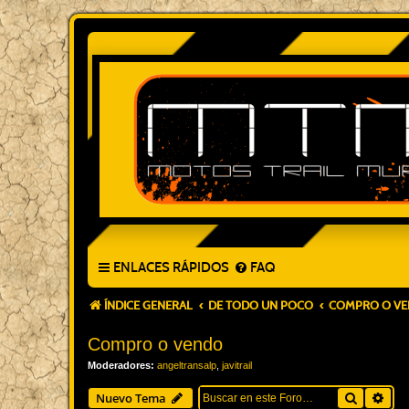
ENLACES RÁPIDOS
FAQ
ÍNDICE GENERAL
DE TODO UN POCO
COMPRO O V
Compro o vendo
Moderadores:
angeltransalp
,
javitrail
Buscar
Bús
Nuevo Tema