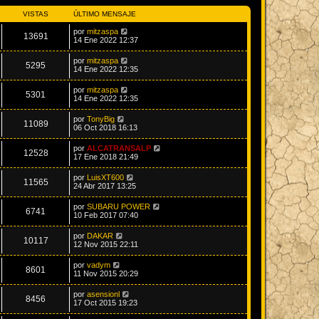
VISTAS
ÚLTIMO MENSAJE
por
mitzaspa
13691
14 Ene 2022 12:37
por
mitzaspa
5295
14 Ene 2022 12:35
por
mitzaspa
5301
14 Ene 2022 12:35
por
TonyBig
11089
06 Oct 2018 16:13
por
ALCATRANSALP
12528
17 Ene 2018 21:49
por
LuisXT600
11565
24 Abr 2017 13:25
por
SUBARU POWER
6741
10 Feb 2017 07:40
por
DAKAR
10117
12 Nov 2015 22:11
por
vadym
8601
11 Nov 2015 20:29
por
asensionl
8456
17 Oct 2015 19:23