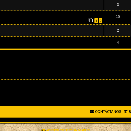
3
15
1
2
2
4
CONTÁCTANOS
B
AÇIEEED! STYLE BY
IAN BRADLEY