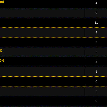
eré
4
0
11
4
3
5€
2
0 €
3
1
0
3
0