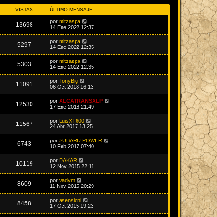
VISTAS
ÚLTIMO MENSAJE
por
mitzaspa
13698
14 Ene 2022 12:37
por
mitzaspa
5297
14 Ene 2022 12:35
por
mitzaspa
5303
14 Ene 2022 12:35
por
TonyBig
11091
06 Oct 2018 16:13
por
ALCATRANSALP
12530
17 Ene 2018 21:49
por
LuisXT600
11567
24 Abr 2017 13:25
por
SUBARU POWER
6743
10 Feb 2017 07:40
por
DAKAR
10119
12 Nov 2015 22:11
por
vadym
8609
11 Nov 2015 20:29
por
asensionl
8458
17 Oct 2015 19:23