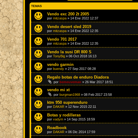
TEMAS
Vendo exc 200 2t 2005
por
mitzaspa
»
14 Ene 2022 12:37
Vendo desert sled 2019
por
mitzaspa
»
14 Ene 2022 12:35
Vendo 701 2017
por
mitzaspa
»
14 Ene 2022 12:35
Vendo la susi DR 800 S
por
TonyBig
»
06 Oct 2018 16:13
vendo garmin
por
buendy
»
27 Sep 2017 08:28
Regalo botas de enduro Diadora
por
bemeuveman
»
26 Mar 2017 18:51
vendo mi xt
por
burgman1968
»
08 Feb 2017 23:58
ktm 950 superenduro
por
DAKAR
»
12 Nov 2015 22:11
Botas y rodilleras
por
vadym
»
14 Sep 2015 18:59
Roadbook
por
DAKAR
»
06 Dic 2014 17:59