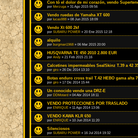
Con tó el dolor de mi corazón, vendo Superten
por
Merzuga
»
31 Ago 2015 09:56
Vendo ruedas de Yamaha XT 600
por
lucas888
»
08 Jun 2015 18:09
Vendo Xt 600 2kf
por
SUBARU POWER
»
20 Ene 2015 12:18
alquilo
por
burgman1968
»
06 Mar 2015 20:00
HUSQVARNA TE 450 2010 2.800 EUR
por
Andy
»
21 Feb 2015 21:16
Calcetines impermeables SealSkinz T.39 a 42 3
por
giro
»
26 Dic 2014 13:10
Botas enduro cross trail T.42 HEBO gama alta 7
por
giro
»
17 Dic 2014 15:44
Un conocido vende una DRZ-E
por
DDMotard
»
04 Abr 2014 18:11
VENDO PROTECCIONES POR TRASLADO
por
ENRIQUE
»
11 Ago 2014 13:06
VENDO KAWA KLR 650
por
ENRIQUE
»
10 Jun 2014 11:20
Silenciosos
por
SUBARU POWER
»
16 Jul 2014 19:32