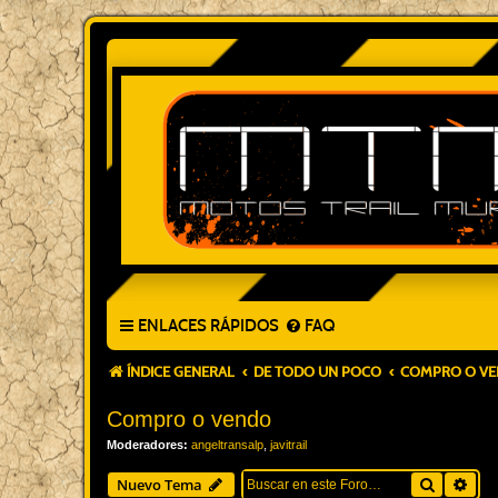
ENLACES RÁPIDOS
FAQ
ÍNDICE GENERAL
DE TODO UN POCO
COMPRO O V
Compro o vendo
Moderadores:
angeltransalp
,
javitrail
Buscar
Bús
Nuevo Tema