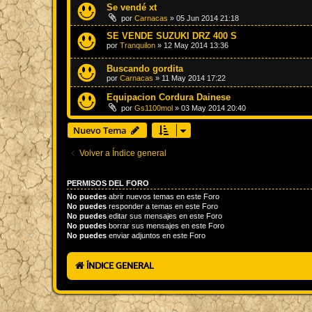
Se vendé xt
por
Carnacas
»
05 Jun 2014 21:18
SE VENDE SUZUKI DRZ 400 S
por
Tranquilon
»
12 May 2014 13:36
Buscando gordita
por
Carnacas
»
11 May 2014 17:22
Equipacion Cordura Dainese
por
Gs1100mol
»
03 May 2014 20:40
Nuevo Tema
Volver a Índice general
PERMISOS DEL FORO
No puedes
abrir nuevos temas en este Foro
No puedes
responder a temas en este Foro
No puedes
editar sus mensajes en este Foro
No puedes
borrar sus mensajes en este Foro
No puedes
enviar adjuntos en este Foro
ÍNDICE GENERAL