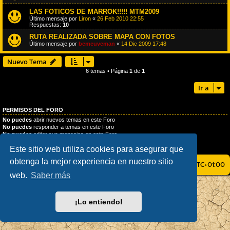
LAS FOTICOS DE MARROK!!!!! MTM2009
Último mensaje por
Liron
«
26 Feb 2010 22:55
Respuestas:
10
RUTA REALIZADA SOBRE MAPA CON FOTOS
Último mensaje por
bemeuveman
«
14 Dic 2009 17:48
Nuevo Tema
6 temas • Página
1
de
1
Ir a
PERMISOS DEL FORO
No puedes
abrir nuevos temas en este Foro
No puedes
responder a temas en este Foro
No puedes
editar sus mensajes en este Foro
No puedes
borrar sus mensajes en este Foro
Este sitio web utiliza cookies para asegurar que
No puedes
enviar adjuntos en este Foro
obtenga la mejor experiencia en nuestro sitio
ÍNDICE GENERAL
TODOS LOS HORARIOS SON
UTC+01:00
web.
Saber más
AÇIEEED! STYLE BY
IAN BRADLEY
DESARROLLADO POR
PHPBB
® FORUM SOFTWARE © PHPBB LIMITED
¡Lo entiendo!
TRADUCCIÓN AL ESPAÑOL POR
PHPBB ESPAÑA
PRIVACIDAD
|
CONDICIONES