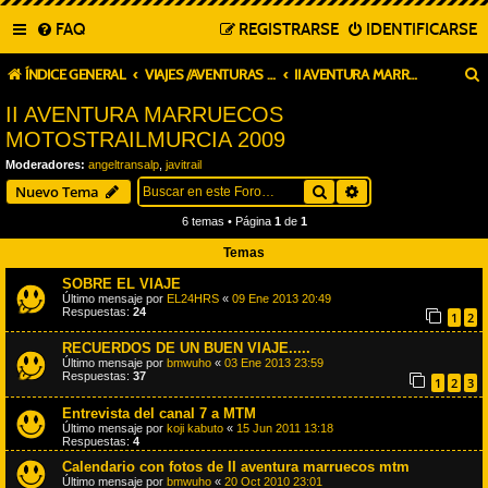
FAQ
REGISTRARSE
IDENTIFICARSE
ÍNDICE GENERAL
VIAJES /AVENTURAS MOTOSTRAILMURCIA
II AVENTURA MARRUECOS MOTOSTRAILMURCIA 2009
II AVENTURA MARRUECOS
MOTOSTRAILMURCIA 2009
Moderadores:
angeltransalp
,
javitrail
Buscar
Búsqueda avanza
Nuevo Tema
6 temas • Página
1
de
1
Temas
SOBRE EL VIAJE
Último mensaje por
EL24HRS
«
09 Ene 2013 20:49
Respuestas:
24
1
2
RECUERDOS DE UN BUEN VIAJE.....
Último mensaje por
bmwuho
«
03 Ene 2013 23:59
Respuestas:
37
1
2
3
Entrevista del canal 7 a MTM
Último mensaje por
koji kabuto
«
15 Jun 2011 13:18
Respuestas:
4
Calendario con fotos de II aventura marruecos mtm
Último mensaje por
bmwuho
«
20 Oct 2010 23:01