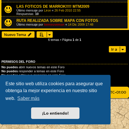
LAS FOTICOS DE MARROK!!!!! MTM2009
Último mensaje por
Liron
«
26 Feb 2010 22:55
Respuestas:
10
RUTA REALIZADA SOBRE MAPA CON FOTOS
Último mensaje por
bemeuveman
«
14 Dic 2009 17:48
Nuevo Tema
6 temas • Página
1
de
1
Ir a
PERMISOS DEL FORO
No puedes
abrir nuevos temas en este Foro
No puedes
responder a temas en este Foro
No puedes
editar sus mensajes en este Foro
No puedes
borrar sus mensajes en este Foro
Este sitio web utiliza cookies para asegurar que
No puedes
enviar adjuntos en este Foro
obtenga la mejor experiencia en nuestro sitio
ÍNDICE GENERAL
TODOS LOS HORARIOS SON
UTC+01:00
web.
Saber más
AÇIEEED! STYLE BY
IAN BRADLEY
DESARROLLADO POR
PHPBB
® FORUM SOFTWARE © PHPBB LIMITED
¡Lo entiendo!
TRADUCCIÓN AL ESPAÑOL POR
PHPBB ESPAÑA
PRIVACIDAD
|
CONDICIONES