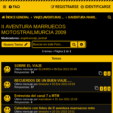
FAQ
REGISTRARSE
IDENTIFICARSE
ÍNDICE GENERAL
VIAJES /AVENTURAS MOTOSTRAILMURCIA
II AVENTURA MARRUECOS MOTOSTRAILMURCIA 2009
II AVENTURA MARRUECOS
MOTOSTRAILMURCIA 2009
Moderadores:
angeltransalp
,
javitrail
Buscar
Búsqueda avanza
Nuevo Tema
6 temas • Página
1
de
1
Temas
SOBRE EL VIAJE
Último mensaje por
EL24HRS
«
09 Ene 2013 20:49
Respuestas:
24
1
2
RECUERDOS DE UN BUEN VIAJE.....
Último mensaje por
bmwuho
«
03 Ene 2013 23:59
Respuestas:
37
1
2
3
Entrevista del canal 7 a MTM
Último mensaje por
koji kabuto
«
15 Jun 2011 13:18
Respuestas:
4
Calendario con fotos de II aventura marruecos mtm
Último mensaje por
bmwuho
«
20 Oct 2010 23:01