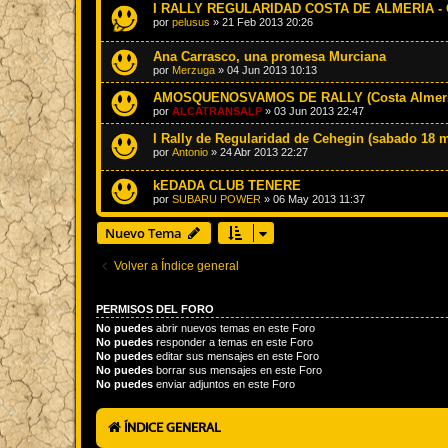
I RALLY REGULARIDAD COSTA DE ALMERIA - O
por
pelusus
»
21 Feb 2013 20:26
Ana Carrasco, una promesa Murciana
por
Merzuga
»
04 Jun 2013 10:13
AMOSQUENOSVAMOS DE RALLY (Costa Almeri
por
ALCATRANSALP
»
03 Jun 2013 22:47
I Rally de Regularidad de Cehegin (sabado 18 
por
Antonio
»
24 Abr 2013 22:27
kEDADA CLUB TENERE
por
SUBARU POWER
»
06 May 2013 11:37
Nuevo Tema
Volver a Índice general
PERMISOS DEL FORO
No puedes
abrir nuevos temas en este Foro
No puedes
responder a temas en este Foro
No puedes
editar sus mensajes en este Foro
No puedes
borrar sus mensajes en este Foro
No puedes
enviar adjuntos en este Foro
ÍNDICE GENERAL