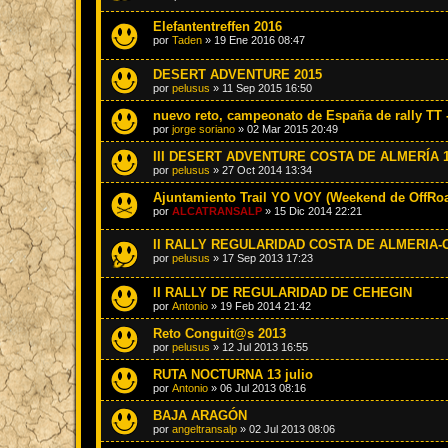
Elefantentreffen 2016
por
Taden
»
19 Ene 2016 08:47
DESERT ADVENTURE 2015
por
pelusus
»
11 Sep 2015 16:50
nuevo reto, campeonato de España de rally TT 
por
jorge soriano
»
02 Mar 2015 20:49
III DESERT ADVENTURE COSTA DE ALMERÍA 
por
pelusus
»
27 Oct 2014 13:34
Ajuntamiento Trail YO VOY (Weekend de OffRo
por
ALCATRANSALP
»
15 Dic 2014 22:21
II RALLY REGULARIDAD COSTA DE ALMERIA-OF
por
pelusus
»
17 Sep 2013 17:23
II RALLY DE REGULARIDAD DE CEHEGIN
por
Antonio
»
19 Feb 2014 21:42
Reto Conguit@s 2013
por
pelusus
»
12 Jul 2013 16:55
RUTA NOCTURNA 13 julio
por
Antonio
»
06 Jul 2013 08:16
BAJA ARAGÓN
por
angeltransalp
»
02 Jul 2013 08:06