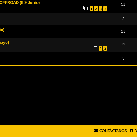
FFROAD (8-9 Junio)
52
1
2
3
4
3
a)
11
mayo)
19
1
2
3
CONTÁCTANOS
B