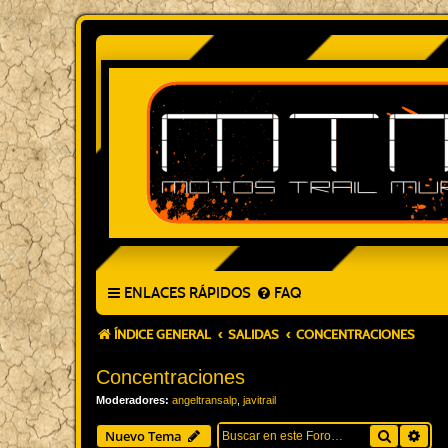
ENLACES RÁPIDOS
FAQ
ÍNDICE GENERAL
SALIDAS
CONCENTRACIONES
Concentraciones
Moderadores:
angeltransalp
,
javitrail
Buscar
Bús
Nuevo Tema