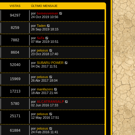
VISTAS
ÚLTIMO MENSAJE
por
bemeuveman
94297
24 Oct 2019 10:56
por
Taden
8259
26 Sep 2019 18:15
por
SaTa
7882
07 Mar 2019 10:51
por
pelusus
8604
23 Oct 2018 17:40
por
SUBARU POWER
52040
04 Dic 2017 11:51
por
pelusus
15969
26 Abr 2017 18:04
por
manifazero
17213
18 Abr 2017 21:44
por
ALCATRANSALP
5780
02 Jun 2016 17:33
por
pelusus
25171
12 May 2016 17:51
por
pelusus
61884
24 Feb 2016 11:41