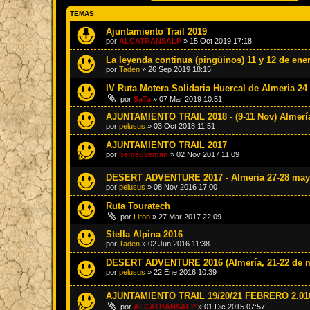
TEMAS
Ajuntamiento Trail 2019
por
ALCATRANSALP
»
15 Oct 2019 17:18
La leyenda continua (pingüinos) 11 y 12 de ene
por
Taden
»
26 Sep 2019 18:15
IV Ruta Motera Solidaria Huercal de Almeria 24
por
SaTa
»
07 Mar 2019 10:51
AJUNTAMIENTO TRAIL 2018 - (9-11 Nov) Almerí
por
pelusus
»
03 Oct 2018 11:51
AJUNTAMIENTO TRAIL 2017
por
bemeuveman
»
02 Nov 2017 11:09
DESERT ADVENTURE 2017 - Almeria 27-28 ma
por
pelusus
»
08 Nov 2016 17:00
Ruta Touratech
por
Liron
»
27 Mar 2017 22:09
Stella Alpina 2016
por
Taden
»
02 Jun 2016 11:38
DESERT ADVENTURE 2016 (Almería, 21-22 de 
por
pelusus
»
22 Ene 2016 10:39
AJUNTAMIENTO TRAIL 19/20/21 FEBRERO 2.016.
por
ALCATRANSALP
»
01 Dic 2015 07:57