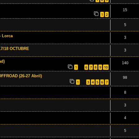
15
1
2
5
- Lorca
3
17/18 OCTUBRE
3
ad)
140
1
6
7
8
9
10
…
FROAD (26-27 Abril)
98
1
3
4
5
6
7
…
8
3
4
5