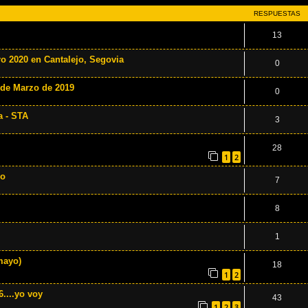
RESPUESTAS
13
ro 2020 en Cantalejo, Segovia
0
 de Marzo de 2019
0
a - STA
3
28
1
2
yo
7
8
1
mayo)
18
1
2
...yo voy
43
1
2
3