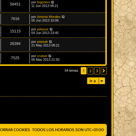
por
fogonero
58451
11 Jun 2013 08:21
por
Antonio Morales
7616
05 Jun 2013 10:06
por
pelusus
15115
04 Jun 2013 23:45
por
pepeair
26394
21 May 2013 08:21
por
cruiser
7525
06 May 2013 21:50
1
2
3
Siguiente
54 temas
Ir a
ORRAR COOKIES
TODOS LOS HORARIOS SON
UTC+01:00