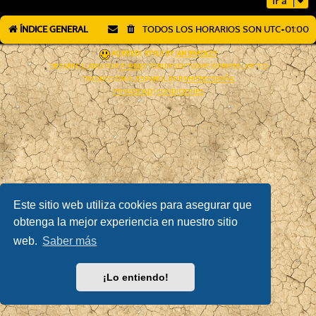
Ir a
ÍNDICE GENERAL
TODOS LOS HORARIOS SON
UTC+01:00
AÇIEEED! STYLE BY
IAN BRADLEY
DESARROLLADO POR
PHPBB
® FORUM SOFTWARE © PHPBB LIMITED
TRADUCCIÓN AL ESPAÑOL POR
PHPBB ESPAÑA
PRIVACIDAD
|
CONDICIONES
Este sitio web utiliza cookies para asegurar que
obtenga la mejor experiencia en nuestro sitio
web.
Saber más
¡Lo entiendo!