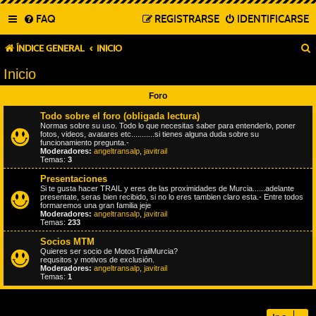
FAQ
REGISTRARSE
IDENTIFICARSE
ÍNDICE GENERAL
INICIO
Inicio
Foro
Todo sobre el foro (obligada lectura)
Normas sobre su uso. Todo lo que necesitas saber para entenderlo, poner
fotos, videos, avatares etc...........si tienes alguna duda sobre su
funcionamiento pregunta.-
Moderadores:
angeltransalp
,
javitrail
Temas:
3
Presentaciones
Si te gusta hacer TRAIL y eres de las proximidades de Murcia......adelante
presentate, seras bien recibido, si no lo eres tambien claro esta.- Entre todos
formaremos una gran familia jeje
Moderadores:
angeltransalp
,
javitrail
Temas:
233
Socios MTM
Quieres ser socio de MotosTrailMurcia?
requsitos y motivos de exclusión.
Moderadores:
angeltransalp
,
javitrail
Temas:
1