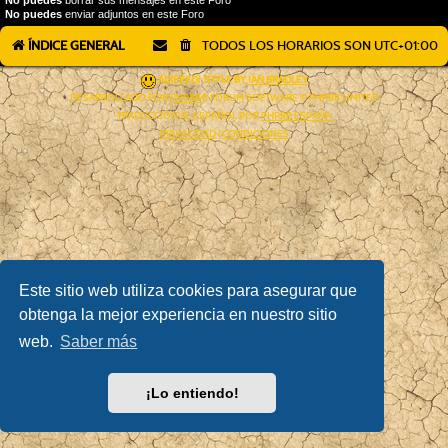
No puedes
enviar adjuntos en este Foro
ÍNDICE GENERAL
TODOS LOS HORARIOS SON
UTC+01:00
AÇIEEED! STYLE BY
IAN BRADLEY
DESARROLLADO POR
PHPBB
® FORUM SOFTWARE © PHPBB LIMITED
TRADUCCIÓN AL ESPAÑOL POR
PHPBB ESPAÑA
PRIVACIDAD
|
CONDICIONES
Este sitio web utiliza cookies para asegurar que
obtenga la mejor experiencia en nuestro sitio
web.
Saber más
¡Lo entiendo!