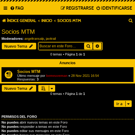
FAQ
REGISTRARSE
IDENTIFICARSE
ÍNDICE GENERAL
INICIO
SOCIOS MTM
Socios MTM
Moderadores:
angeltransalp
,
javitrail
Buscar
Búsqueda avanza
Nuevo Tema
0 temas • Página
1
de
1
Anuncios
Socios MTM
Último mensaje por
bemeuveman
«
28 Nov 2021 16:54
Respuestas:
3
Nuevo Tema
0 temas • Página
1
de
1
Ir a
PERMISOS DEL FORO
No puedes
abrir nuevos temas en este Foro
No puedes
responder a temas en este Foro
No puedes
editar sus mensajes en este Foro
No puedes
borrar sus mensajes en este Foro