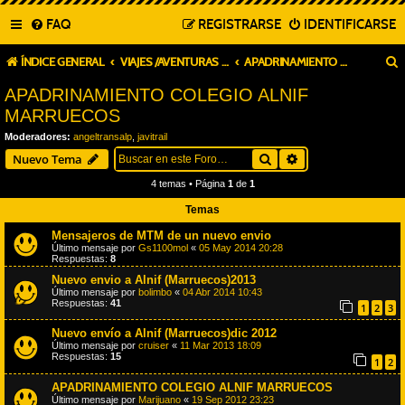
FAQ
REGISTRARSE
IDENTIFICARSE
ÍNDICE GENERAL
VIAJES /AVENTURAS MOTOSTRAILMURCIA
APADRINAMIENTO COLEGIO ALNIF MARRUECOS
APADRINAMIENTO COLEGIO ALNIF
MARRUECOS
Moderadores:
angeltransalp
,
javitrail
Buscar
Búsqueda avanza
Nuevo Tema
4 temas • Página
1
de
1
Temas
Mensajeros de MTM de un nuevo envio
Último mensaje por
Gs1100mol
«
05 May 2014 20:28
Respuestas:
8
Nuevo envio a Alnif (Marruecos)2013
Último mensaje por
bolimbo
«
04 Abr 2014 10:43
Respuestas:
41
1
2
3
Nuevo envío a Alnif (Marruecos)dic 2012
Último mensaje por
cruiser
«
11 Mar 2013 18:09
Respuestas:
15
1
2
APADRINAMIENTO COLEGIO ALNIF MARRUECOS
Último mensaje por
Marijuano
«
19 Sep 2012 23:23