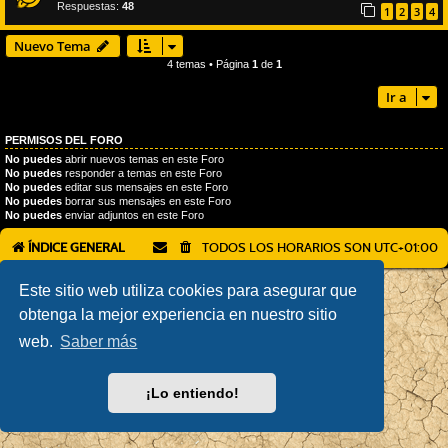
Respuestas:
48
1
2
3
4
Nuevo Tema
4 temas • Página
1
de
1
Ir a
PERMISOS DEL FORO
No puedes
abrir nuevos temas en este Foro
No puedes
responder a temas en este Foro
No puedes
editar sus mensajes en este Foro
No puedes
borrar sus mensajes en este Foro
No puedes
enviar adjuntos en este Foro
ÍNDICE GENERAL
TODOS LOS HORARIOS SON
UTC+01:00
AÇIEEED! STYLE BY
IAN BRADLEY
Este sitio web utiliza cookies para asegurar que
DESARROLLADO POR
PHPBB
® FORUM SOFTWARE © PHPBB LIMITED
obtenga la mejor experiencia en nuestro sitio
TRADUCCIÓN AL ESPAÑOL POR
PHPBB ESPAÑA
PRIVACIDAD
|
CONDICIONES
web.
Saber más
¡Lo entiendo!